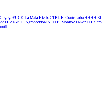
Gogogo
FUCK La Mala Hierba
CTRL El Controlador
HHHH El
ndo
THAN-K El Agradecido
MALO El Monito
ATM-er El Cajero
nútil