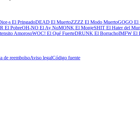
Dior-s El Pringado
DEAD El Muerto
ZZZZ El Modo Muerto
GOGO El 
 El Pobre
OH-NO El Ay No
MONK El Monje
SHIT El Hater del Mu
tensito Amoroso
WOC! El Qué Fuerte
DRUNK El Borracho
IMFW El I
ca de reembolso
Aviso legal
Código fuente