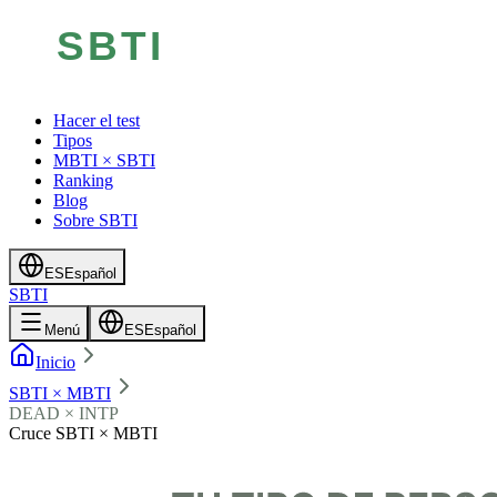
Hacer el test
Tipos
MBTI × SBTI
Ranking
Blog
Sobre SBTI
ES
Español
SBTI
Menú
ES
Español
Inicio
SBTI × MBTI
DEAD × INTP
Cruce SBTI × MBTI