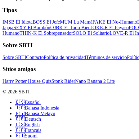
Tipos
IMSB El Idiota
BOSS El Jefe
MUM La Mamá
FAKE El No-Humano
Jajaja
SEXY El Bombón
OJBK El Todo Bien
JOKE-R El Payaso
POOR
Humano
THIN-K El Sobrepensador
SOLO El Solitario
LOVE-R El In
Sobre SBTI
Sobre SBTI
Contacto
Política de privacidad
Términos de servicio
Políti
Sitios amigos
Harry Potter House Quiz
Stonk Rider
Nano Banana 2 Lite
© 2026 SBTI.
🇪🇸
Español
🇮🇩
Bahasa Indonesia
🇲🇾
Bahasa Melayu
🇩🇪
Deutsch
🇺🇸
English
🇫🇷
Français
🇫🇮
Suomi