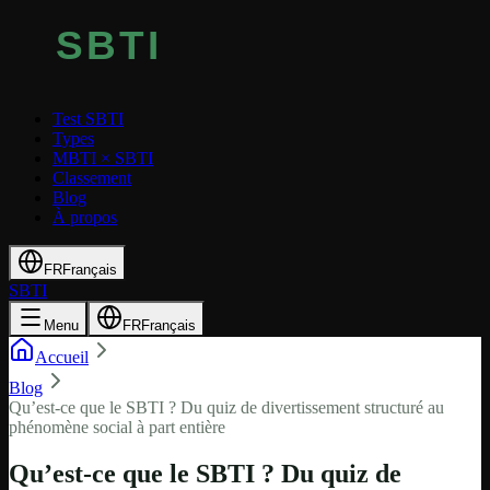
Test SBTI
Types
MBTI × SBTI
Classement
Blog
À propos
FR
Français
SBTI
Menu
FR
Français
Accueil
Blog
Qu’est-ce que le SBTI ? Du quiz de divertissement structuré au
phénomène social à part entière
Qu’est-ce que le SBTI ? Du quiz de