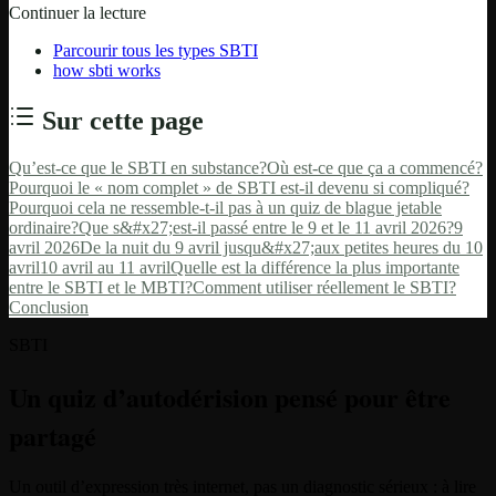
Continuer la lecture
Parcourir tous les types SBTI
how sbti works
Sur cette page
Qu’est-ce que le SBTI en substance?
Où est-ce que ça a commencé?
Pourquoi le « nom complet » de SBTI est-il devenu si compliqué?
Pourquoi cela ne ressemble-t-il pas à un quiz de blague jetable
ordinaire?
Que s&#x27;est-il passé entre le 9 et le 11 avril 2026?
9
avril 2026
De la nuit du 9 avril jusqu&#x27;aux petites heures du 10
avril
10 avril au 11 avril
Quelle est la différence la plus importante
entre le SBTI et le MBTI?
Comment utiliser réellement le SBTI?
Conclusion
SBTI
Un quiz d’autodérision pensé pour être
partagé
Un outil d’expression très internet, pas un diagnostic sérieux : à lire