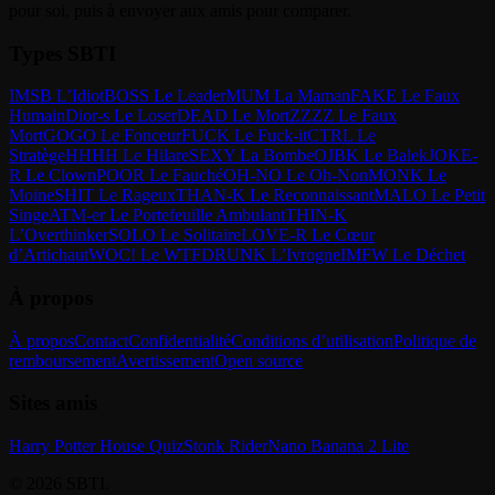
pour soi, puis à envoyer aux amis pour comparer.
Types SBTI
IMSB L’Idiot
BOSS Le Leader
MUM La Maman
FAKE Le Faux
Humain
Dior-s Le Loser
DEAD Le Mort
ZZZZ Le Faux
Mort
GOGO Le Fonceur
FUCK Le Fuck-it
CTRL Le
Stratège
HHHH Le Hilare
SEXY La Bombe
OJBK Le Balek
JOKE-
R Le Clown
POOR Le Fauché
OH-NO Le Oh-Non
MONK Le
Moine
SHIT Le Rageux
THAN-K Le Reconnaissant
MALO Le Petit
Singe
ATM-er Le Portefeuille Ambulant
THIN-K
L’Overthinker
SOLO Le Solitaire
LOVE-R Le Cœur
d’Artichaut
WOC! Le WTF
DRUNK L’Ivrogne
IMFW Le Déchet
À propos
À propos
Contact
Confidentialité
Conditions d’utilisation
Politique de
remboursement
Avertissement
Open source
Sites amis
Harry Potter House Quiz
Stonk Rider
Nano Banana 2 Lite
© 2026 SBTI.