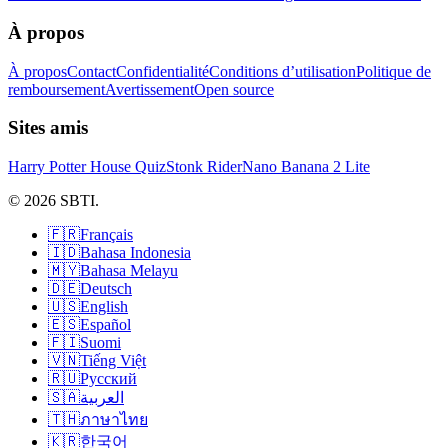
À propos
À propos
Contact
Confidentialité
Conditions d’utilisation
Politique de
remboursement
Avertissement
Open source
Sites amis
Harry Potter House Quiz
Stonk Rider
Nano Banana 2 Lite
© 2026 SBTI.
🇫🇷
Français
🇮🇩
Bahasa Indonesia
🇲🇾
Bahasa Melayu
🇩🇪
Deutsch
🇺🇸
English
🇪🇸
Español
🇫🇮
Suomi
🇻🇳
Tiếng Việt
🇷🇺
Русский
🇸🇦
العربية
🇹🇭
ภาษาไทย
🇰🇷
한국어