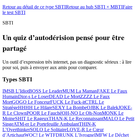
Retour au détail de ce type SBTI
Retour au hub SBTI × MBTI
Faire
le test SBTI
SBTI
Un quiz d’autodérision pensé pour être
partagé
Un outil d’expression très internet, pas un diagnostic sérieux : à lire
pour soi, puis à envoyer aux amis pour comparer.
Types SBTI
IMSB L’Idiot
BOSS Le Leader
MUM La Maman
FAKE Le Faux
Humain
Dior-s Le Loser
DEAD Le Mort
ZZZZ Le Faux
Mort
GOGO Le Fonceur
FUCK Le Fuck-it
CTRL Le
Stratège
HHHH Le Hilare
SEXY La Bombe
OJBK Le Balek
JOKE-
R Le Clown
POOR Le Fauché
OH-NO Le Oh-Non
MONK Le
Moine
SHIT Le Rageux
THAN-K Le Reconnaissant
MALO Le Petit
Singe
ATM-er Le Portefeuille Ambulant
THIN-K
L’Overthinker
SOLO Le Solitaire
LOVE-R Le Cœur
d’Artichaut
WOC! Le WTF
DRUNK L’Ivrogne
IMFW Le Déchet