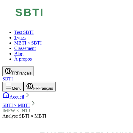
Test SBTI
Types
MBTI × SBTI
Classement
Blog
À propos
FR
Français
SBTI
Menu
FR
Français
Accueil
SBTI × MBTI
IMFW × INTJ
Analyse SBTI × MBTI