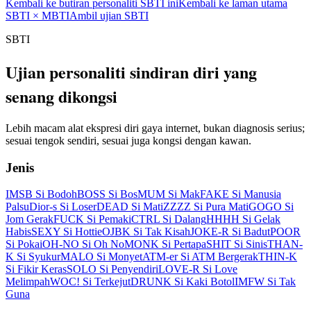
Kembali ke butiran personaliti SBTI ini
Kembali ke laman utama
SBTI × MBTI
Ambil ujian SBTI
SBTI
Ujian personaliti sindiran diri yang
senang dikongsi
Lebih macam alat ekspresi diri gaya internet, bukan diagnosis serius;
sesuai tengok sendiri, sesuai juga kongsi dengan kawan.
Jenis
IMSB Si Bodoh
BOSS Si Bos
MUM Si Mak
FAKE Si Manusia
Palsu
Dior-s Si Loser
DEAD Si Mati
ZZZZ Si Pura Mati
GOGO Si
Jom Gerak
FUCK Si Pemaki
CTRL Si Dalang
HHHH Si Gelak
Habis
SEXY Si Hottie
OJBK Si Tak Kisah
JOKE-R Si Badut
POOR
Si Pokai
OH-NO Si Oh No
MONK Si Pertapa
SHIT Si Sinis
THAN-
K Si Syukur
MALO Si Monyet
ATM-er Si ATM Bergerak
THIN-K
Si Fikir Keras
SOLO Si Penyendiri
LOVE-R Si Love
Melimpah
WOC! Si Terkejut
DRUNK Si Kaki Botol
IMFW Si Tak
Guna