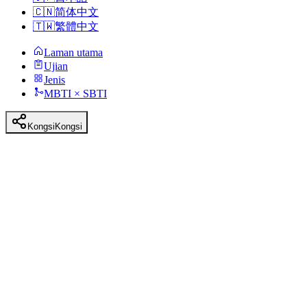
🇨🇳
简体中文
🇹🇼
繁體中文
Laman utama
Ujian
Jenis
MBTI × SBTI
Kongsi
Kongsi