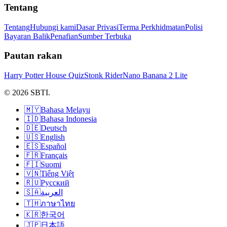
Tentang
Tentang
Hubungi kami
Dasar Privasi
Terma Perkhidmatan
Polisi
Bayaran Balik
Penafian
Sumber Terbuka
Pautan rakan
Harry Potter House Quiz
Stonk Rider
Nano Banana 2 Lite
© 2026 SBTI.
🇲🇾
Bahasa Melayu
🇮🇩
Bahasa Indonesia
🇩🇪
Deutsch
🇺🇸
English
🇪🇸
Español
🇫🇷
Français
🇫🇮
Suomi
🇻🇳
Tiếng Việt
🇷🇺
Русский
🇸🇦
العربية
🇹🇭
ภาษาไทย
🇰🇷
한국어
🇯🇵
日本語