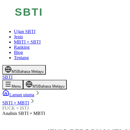
Ujian SBTI
Jenis
MBTI × SBTI
Ranking
Blog
Tentang
MS
Bahasa Melayu
SBTI
Menu
MS
Bahasa Melayu
Laman utama
SBTI × MBTI
FUCK × ISTJ
Analisis SBTI × MBTI