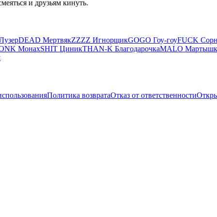
смеяться и друзьям кинуть.
 Лузер
DEAD Мертвяк
ZZZZ Игнорщик
GOGO Гоу-гоу
FUCK Сорн
ONK Монах
SHIT Циник
THAN-K Благодарочка
MALO Мартышк
ш
использования
Политика возврата
Отказ от ответственности
Откры