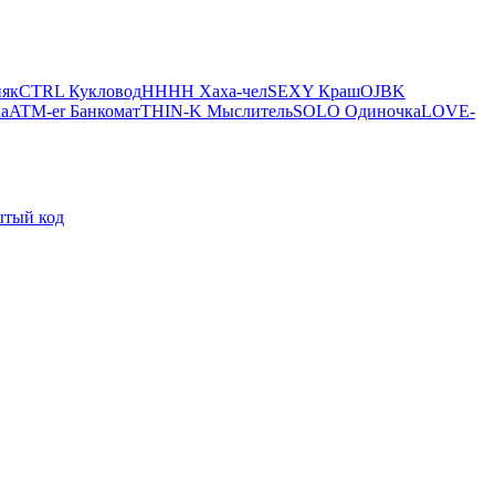
як
CTRL Кукловод
HHHH Хаха-чел
SEXY Краш
OJBK
а
ATM-er Банкомат
THIN-K Мыслитель
SOLO Одиночка
LOVE-
тый код