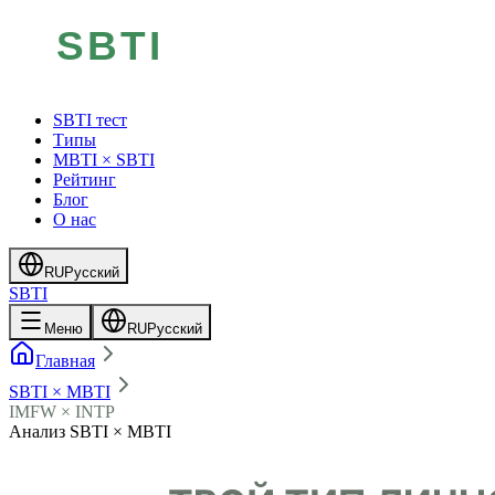
SBTI тест
Типы
MBTI × SBTI
Рейтинг
Блог
О нас
RU
Русский
SBTI
Меню
RU
Русский
Главная
SBTI × MBTI
IMFW × INTP
Анализ SBTI × MBTI