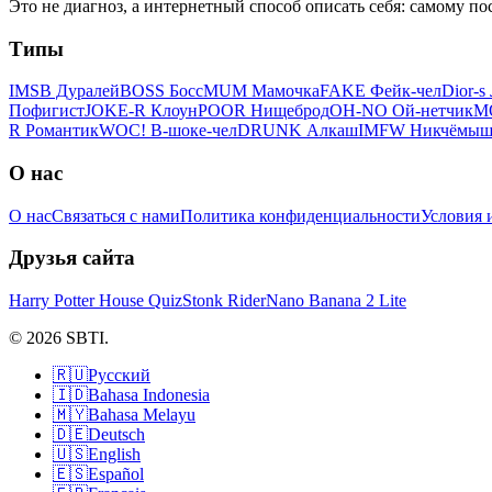
Это не диагноз, а интернетный способ описать себя: самому по
Типы
IMSB Дуралей
BOSS Босс
MUM Мамочка
FAKE Фейк-чел
Dior-s
Пофигист
JOKE-R Клоун
POOR Нищеброд
OH-NO Ой-нетчик
M
R Романтик
WOC! В-шоке-чел
DRUNK Алкаш
IMFW Никчёмы
О нас
О нас
Связаться с нами
Политика конфиденциальности
Условия 
Друзья сайта
Harry Potter House Quiz
Stonk Rider
Nano Banana 2 Lite
© 2026 SBTI.
🇷🇺
Русский
🇮🇩
Bahasa Indonesia
🇲🇾
Bahasa Melayu
🇩🇪
Deutsch
🇺🇸
English
🇪🇸
Español