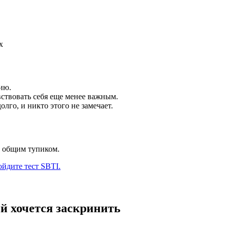
х
вию.
ствовать себя еще менее важным.
лго, и никто этого не замечает.
ь общим тупиком.
йдите тест SBTI.
й хочется заскринить