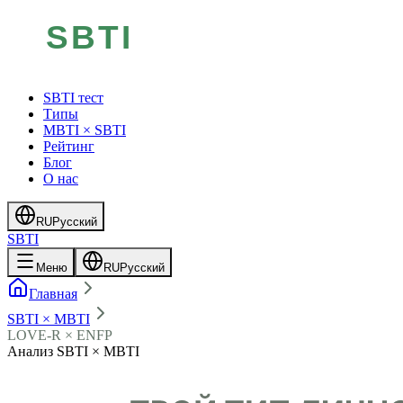
SBTI тест
Типы
MBTI × SBTI
Рейтинг
Блог
О нас
RU
Русский
SBTI
Меню
RU
Русский
Главная
SBTI × MBTI
LOVE-R × ENFP
Анализ SBTI × MBTI