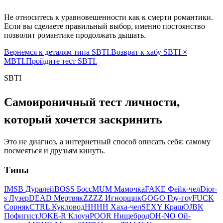
Не относитесь к уравновешенности как к смерти романтики.
Если вы сделаете правильный выбор, именно постоянство
позволит романтике продолжать дышать.
Вернемся к деталям типа SBTI.
Возврат к хабу SBTI ×
MBTI.
Пройдите тест SBTI.
SBTI
Самоироничный тест личности,
который хочется заскринить
Это не диагноз, а интернетный способ описать себя: самому
посмеяться и друзьям кинуть.
Типы
IMSB Дуралей
BOSS Босс
MUM Мамочка
FAKE Фейк-чел
Dior-
s Лузер
DEAD Мертвяк
ZZZZ Игнорщик
GOGO Гоу-гоу
FUCK
Сорняк
CTRL Кукловод
HHHH Хаха-чел
SEXY Краш
OJBK
Пофигист
JOKE-R Клоун
POOR Нищеброд
OH-NO Ой-