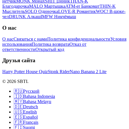
нетчик
MONK Монах
SHIT Циник
THAN-K
Благодарочка
MALO Мартышка
ATM-er Банкомат
THIN-K
Мыслитель
SOLO Одиночка
LOVE-R Романтик
WOC! В-шоке-
чел
DRUNK Алкаш
IMFW Никчёмыш
О нас
О нас
Связаться с нами
Политика конфиденциальности
Условия
использования
Политика возврата
Отказ от
ответственности
Открытый код
Друзья сайта
Harry Potter House Quiz
Stonk Rider
Nano Banana 2 Lite
© 2026 SBTI.
🇷🇺
Русский
🇮🇩
Bahasa Indonesia
🇲🇾
Bahasa Melayu
🇩🇪
Deutsch
🇺🇸
English
🇪🇸
Español
🇫🇷
Français
🇫🇮
Suomi