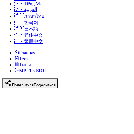
🇻🇳
Tiếng Việt
🇸🇦
العربية
🇹🇭
ภาษาไทย
🇰🇷
한국어
🇯🇵
日本語
🇨🇳
简体中文
🇹🇼
繁體中文
Главная
Тест
Типы
MBTI × SBTI
Поделиться
Поделиться