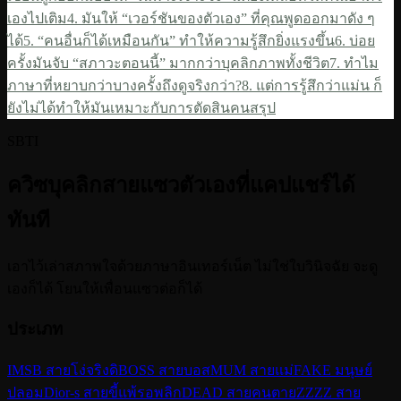
เองไปเติม
4. มันให้ “เวอร์ชันของตัวเอง” ที่คุณพูดออกมาดัง ๆ
ได้
5. “คนอื่นก็ได้เหมือนกัน” ทำให้ความรู้สึกยิ่งแรงขึ้น
6. บ่อย
ครั้งมันจับ “สภาวะตอนนี้” มากกว่าบุคลิกภาพทั้งชีวิต
7. ทำไม
ภาษาที่หยาบกว่าบางครั้งถึงดูจริงกว่า?
8. แต่การรู้สึกว่าแม่น ก็
ยังไม่ได้ทำให้มันเหมาะกับการตัดสินคน
สรุป
SBTI
ควิซบุคลิกสายแซวตัวเองที่แคปแชร์ได้
ทันที
เอาไว้เล่าสภาพใจด้วยภาษาอินเทอร์เน็ต ไม่ใช่ใบวินิจฉัย จะดู
เองก็ได้ โยนให้เพื่อนแซวต่อก็ได้
ประเภท
IMSB สายโง่จริงดิ
BOSS สายบอส
MUM สายแม่
FAKE มนุษย์
ปลอม
Dior-s สายขี้แพ้รอพลิก
DEAD สายคนตาย
ZZZZ สาย