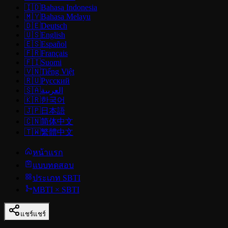
🇮🇩
Bahasa Indonesia
🇲🇾
Bahasa Melayu
🇩🇪
Deutsch
🇺🇸
English
🇪🇸
Español
🇫🇷
Français
🇫🇮
Suomi
🇻🇳
Tiếng Việt
🇷🇺
Русский
🇸🇦
العربية
🇰🇷
한국어
🇯🇵
日本語
🇨🇳
简体中文
🇹🇼
繁體中文
หน้าแรก
แบบทดสอบ
ประเภท SBTI
MBTI × SBTI
แชร์
แชร์