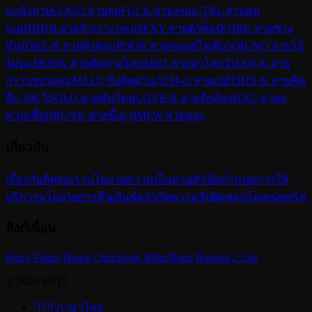
แกล้งตาย
GOGO สายลุย
FUCK สายสบถ
CTRL สายคุม
เกม
HHHH สายหัวเราะกลบ
SEXY สายตัวท็อป
OJBK สายช่าง
มัน
JOKE-R สายตัวตลก
POOR สายจนแต่ใจเดียว
OH-NO สายโอ้
ไม่นะ
MONK สายตัดทางโลก
SHIT สายด่าโลก
THAN-K สาย
กราบขอบคุณ
MALO ลิงติดด่าน
ATM-er สายเปย์
THIN-K สายคิด
ลึก 100 วิ
SOLO สายสันโดษ
LOVE-R สายรักล้น
WOC! สายอุ
ทานเชี่ย
DRUNK สายขี้เมา
IMFW สายขยะ
เกี่ยวกับ
เกี่ยวกับ
ติดต่อเรา
นโยบายความเป็นส่วนตัว
ข้อกำหนดการให้
บริการ
นโยบายการคืนเงิน
ข้อจำกัดความรับผิดชอบ
โอเพนซอร์ส
ลิงก์เพื่อน
Harry Potter House Quiz
Stonk Rider
Nano Banana 2 Lite
© 2026 SBTI.
🇹🇭
ภาษาไทย