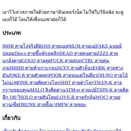
เอาไว้เล่าสภาพใจด้วยภาษาอินเทอร์เน็ต ไม่ใช่ใบวินิจฉัย จะดู
เองก็ได้ โยนให้เพื่อนแซวต่อก็ได้
ประเภท
IMSB สายโง่จริงดิ
BOSS สายบอส
MUM สายแม่
FAKE มนุษย์
ปลอม
Dior-s สายขี้แพ้รอพลิก
DEAD สายคนตาย
ZZZZ สาย
แกล้งตาย
GOGO สายลุย
FUCK สายสบถ
CTRL สายคุม
เกม
HHHH สายหัวเราะกลบ
SEXY สายตัวท็อป
OJBK สายช่าง
มัน
JOKE-R สายตัวตลก
POOR สายจนแต่ใจเดียว
OH-NO สายโอ้
ไม่นะ
MONK สายตัดทางโลก
SHIT สายด่าโลก
THAN-K สาย
กราบขอบคุณ
MALO ลิงติดด่าน
ATM-er สายเปย์
THIN-K สายคิด
ลึก 100 วิ
SOLO สายสันโดษ
LOVE-R สายรักล้น
WOC! สายอุ
ทานเชี่ย
DRUNK สายขี้เมา
IMFW สายขยะ
เกี่ยวกับ