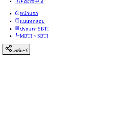
🇹🇼
繁體中文
หน้าแรก
แบบทดสอบ
ประเภท SBTI
MBTI × SBTI
แชร์
แชร์