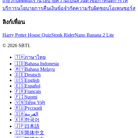
เกี่ยวกับ
ติดต่อเรา
นโยบายความเป็นส่วนตัว
ข้อกำหนดการให้
บริการ
นโยบายการคืนเงิน
ข้อจำกัดความรับผิดชอบ
โอเพนซอร์ส
ลิงก์เพื่อน
Harry Potter House Quiz
Stonk Rider
Nano Banana 2 Lite
© 2026 SBTI.
🇹🇭
ภาษาไทย
🇮🇩
Bahasa Indonesia
🇲🇾
Bahasa Melayu
🇩🇪
Deutsch
🇺🇸
English
🇪🇸
Español
🇫🇷
Français
🇫🇮
Suomi
🇻🇳
Tiếng Việt
🇷🇺
Русский
🇸🇦
العربية
🇰🇷
한국어
🇯🇵
日本語
🇨🇳
简体中文