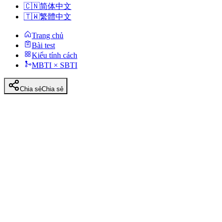
🇨🇳
简体中文
🇹🇼
繁體中文
Trang chủ
Bài test
Kiểu tính cách
MBTI × SBTI
Chia sẻ
Chia sẻ