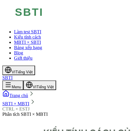
Làm test SBTI
Kiểu tính cách
MBTI × SBTI
Bảng xếp hạng
Blog
Giới thiệu
VI
Tiếng Việt
SBTI
Menu
VI
Tiếng Việt
Trang chủ
SBTI × MBTI
CTRL × ESTJ
Phân tích SBTI × MBTI