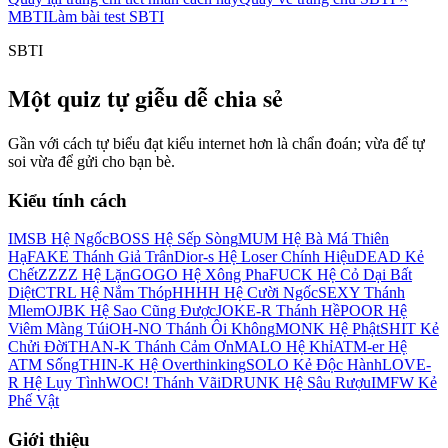
MBTI
Làm bài test SBTI
SBTI
Một quiz tự giễu dễ chia sẻ
Gần với cách tự biểu đạt kiểu internet hơn là chẩn đoán; vừa để tự
soi vừa để gửi cho bạn bè.
Kiểu tính cách
IMSB Hệ Ngốc
BOSS Hệ Sếp Sòng
MUM Hệ Bà Má Thiên
Hạ
FAKE Thánh Giả Trân
Dior-s Hệ Loser Chính Hiệu
DEAD Kẻ
Chết
ZZZZ Hệ Lặn
GOGO Hệ Xông Pha
FUCK Hệ Cỏ Dại Bất
Diệt
CTRL Hệ Nắm Thóp
HHHH Hệ Cười Ngốc
SEXY Thánh
Mlem
OJBK Hệ Sao Cũng Được
JOKE-R Thánh Hề
POOR Hệ
Viêm Màng Túi
OH-NO Thánh Ôi Không
MONK Hệ Phật
SHIT Kẻ
Chửi Đời
THAN-K Thánh Cảm Ơn
MALO Hệ Khỉ
ATM-er Hệ
ATM Sống
THIN-K Hệ Overthinking
SOLO Kẻ Độc Hành
LOVE-
R Hệ Lụy Tình
WOC! Thánh Vãi
DRUNK Hệ Sâu Rượu
IMFW Kẻ
Phế Vật
Giới thiệu