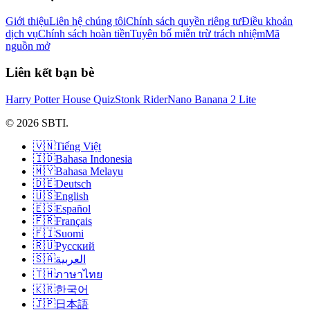
Giới thiệu
Liên hệ chúng tôi
Chính sách quyền riêng tư
Điều khoản
dịch vụ
Chính sách hoàn tiền
Tuyên bố miễn trừ trách nhiệm
Mã
nguồn mở
Liên kết bạn bè
Harry Potter House Quiz
Stonk Rider
Nano Banana 2 Lite
© 2026 SBTI.
🇻🇳
Tiếng Việt
🇮🇩
Bahasa Indonesia
🇲🇾
Bahasa Melayu
🇩🇪
Deutsch
🇺🇸
English
🇪🇸
Español
🇫🇷
Français
🇫🇮
Suomi
🇷🇺
Русский
🇸🇦
العربية
🇹🇭
ภาษาไทย
🇰🇷
한국어
🇯🇵
日本語