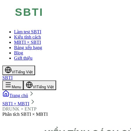
Làm test SBTI
Kiểu tính cách
MBTI × SBTI
Bảng xếp hạng
Blog
Giới thiệu
VI
Tiếng Việt
SBTI
Menu
VI
Tiếng Việt
Trang chủ
SBTI × MBTI
DRUNK × ENTP
Phân tích SBTI × MBTI