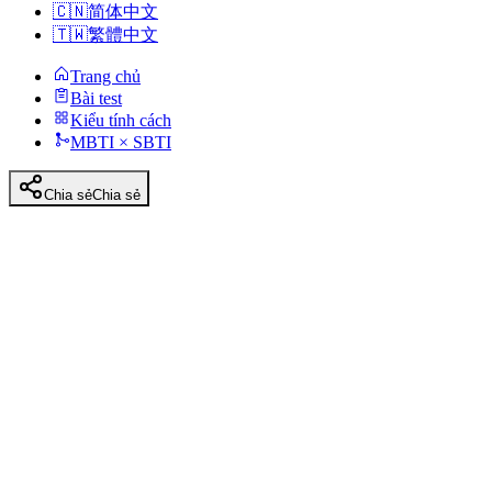
🇨🇳
简体中文
🇹🇼
繁體中文
Trang chủ
Bài test
Kiểu tính cách
MBTI × SBTI
Chia sẻ
Chia sẻ