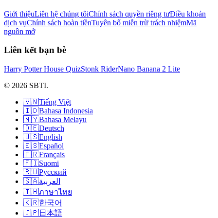
Giới thiệu
Liên hệ chúng tôi
Chính sách quyền riêng tư
Điều khoản
dịch vụ
Chính sách hoàn tiền
Tuyên bố miễn trừ trách nhiệm
Mã
nguồn mở
Liên kết bạn bè
Harry Potter House Quiz
Stonk Rider
Nano Banana 2 Lite
© 2026 SBTI.
🇻🇳
Tiếng Việt
🇮🇩
Bahasa Indonesia
🇲🇾
Bahasa Melayu
🇩🇪
Deutsch
🇺🇸
English
🇪🇸
Español
🇫🇷
Français
🇫🇮
Suomi
🇷🇺
Русский
🇸🇦
العربية
🇹🇭
ภาษาไทย
🇰🇷
한국어
🇯🇵
日本語