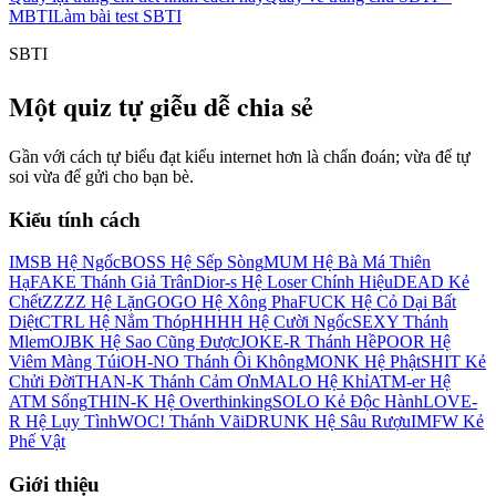
MBTI
Làm bài test SBTI
SBTI
Một quiz tự giễu dễ chia sẻ
Gần với cách tự biểu đạt kiểu internet hơn là chẩn đoán; vừa để tự
soi vừa để gửi cho bạn bè.
Kiểu tính cách
IMSB Hệ Ngốc
BOSS Hệ Sếp Sòng
MUM Hệ Bà Má Thiên
Hạ
FAKE Thánh Giả Trân
Dior-s Hệ Loser Chính Hiệu
DEAD Kẻ
Chết
ZZZZ Hệ Lặn
GOGO Hệ Xông Pha
FUCK Hệ Cỏ Dại Bất
Diệt
CTRL Hệ Nắm Thóp
HHHH Hệ Cười Ngốc
SEXY Thánh
Mlem
OJBK Hệ Sao Cũng Được
JOKE-R Thánh Hề
POOR Hệ
Viêm Màng Túi
OH-NO Thánh Ôi Không
MONK Hệ Phật
SHIT Kẻ
Chửi Đời
THAN-K Thánh Cảm Ơn
MALO Hệ Khỉ
ATM-er Hệ
ATM Sống
THIN-K Hệ Overthinking
SOLO Kẻ Độc Hành
LOVE-
R Hệ Lụy Tình
WOC! Thánh Vãi
DRUNK Hệ Sâu Rượu
IMFW Kẻ
Phế Vật
Giới thiệu