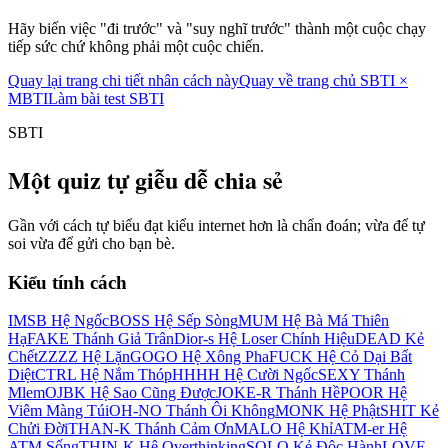
Hãy biến việc "đi trước" và "suy nghĩ trước" thành một cuộc chạy
tiếp sức chứ không phải một cuộc chiến.
Quay lại trang chi tiết nhân cách này
Quay về trang chủ SBTI ×
MBTI
Làm bài test SBTI
SBTI
Một quiz tự giễu dễ chia sẻ
Gần với cách tự biểu đạt kiểu internet hơn là chẩn đoán; vừa để tự
soi vừa để gửi cho bạn bè.
Kiểu tính cách
IMSB Hệ Ngốc
BOSS Hệ Sếp Sòng
MUM Hệ Bà Má Thiên
Hạ
FAKE Thánh Giả Trân
Dior-s Hệ Loser Chính Hiệu
DEAD Kẻ
Chết
ZZZZ Hệ Lặn
GOGO Hệ Xông Pha
FUCK Hệ Cỏ Dại Bất
Diệt
CTRL Hệ Nắm Thóp
HHHH Hệ Cười Ngốc
SEXY Thánh
Mlem
OJBK Hệ Sao Cũng Được
JOKE-R Thánh Hề
POOR Hệ
Viêm Màng Túi
OH-NO Thánh Ôi Không
MONK Hệ Phật
SHIT Kẻ
Chửi Đời
THAN-K Thánh Cảm Ơn
MALO Hệ Khỉ
ATM-er Hệ
ATM Sống
THIN-K Hệ Overthinking
SOLO Kẻ Độc Hành
LOVE-