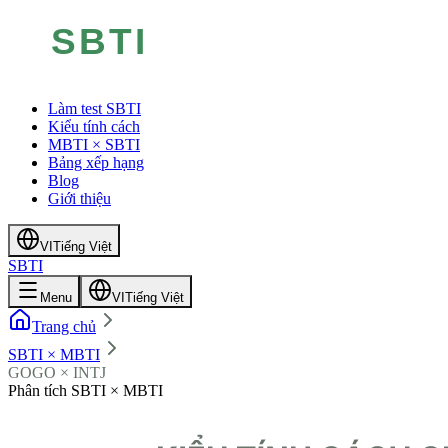
Làm test SBTI
Kiểu tính cách
MBTI × SBTI
Bảng xếp hạng
Blog
Giới thiệu
VI
Tiếng Việt
SBTI
Menu
VI
Tiếng Việt
Trang chủ
SBTI × MBTI
GOGO × INTJ
Phân tích SBTI × MBTI