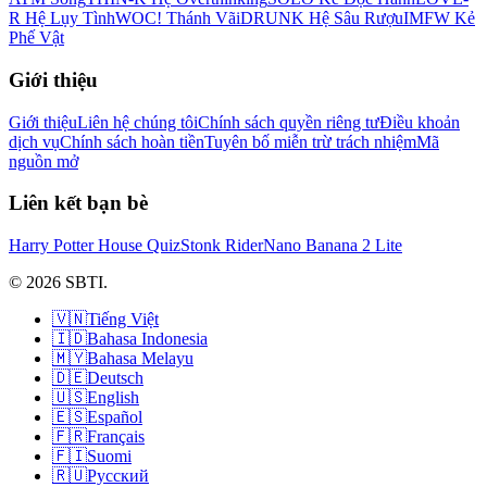
R Hệ Lụy Tình
WOC! Thánh Vãi
DRUNK Hệ Sâu Rượu
IMFW Kẻ
Phế Vật
Giới thiệu
Giới thiệu
Liên hệ chúng tôi
Chính sách quyền riêng tư
Điều khoản
dịch vụ
Chính sách hoàn tiền
Tuyên bố miễn trừ trách nhiệm
Mã
nguồn mở
Liên kết bạn bè
Harry Potter House Quiz
Stonk Rider
Nano Banana 2 Lite
© 2026 SBTI.
🇻🇳
Tiếng Việt
🇮🇩
Bahasa Indonesia
🇲🇾
Bahasa Melayu
🇩🇪
Deutsch
🇺🇸
English
🇪🇸
Español
🇫🇷
Français
🇫🇮
Suomi
🇷🇺
Русский