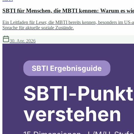
SBTI für Menschen, die MBTI kennen: Warum es wie 
Ein Leitfaden für Leser, die MBTI bereits kennen, besonders im US-am
Sprache für aktuelle soziale Zustände.
30. Apr. 2026