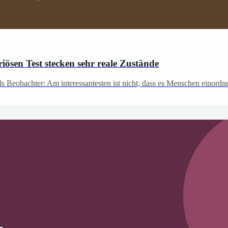
ösen Test stecken sehr reale Zustände
s Beobachter: Am interessantesten ist nicht, dass es Menschen einordn