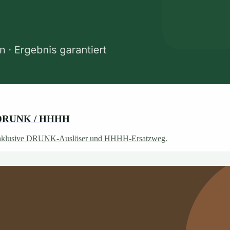
ür DRUNK / HHHH
n, inklusive DRUNK-Auslöser und HHHH-Ersatzweg.