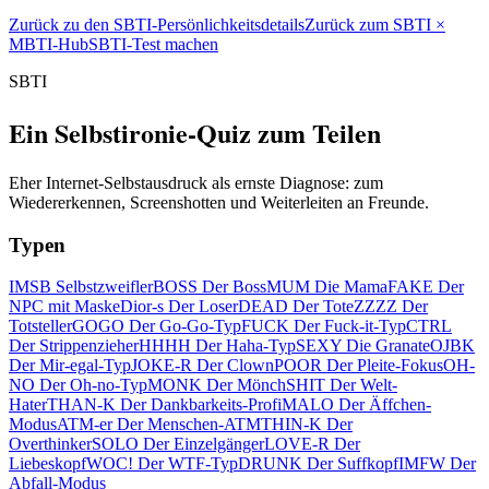
Zurück zu den SBTI-Persönlichkeitsdetails
Zurück zum SBTI ×
MBTI-Hub
SBTI-Test machen
SBTI
Ein Selbstironie-Quiz zum Teilen
Eher Internet-Selbstausdruck als ernste Diagnose: zum
Wiedererkennen, Screenshotten und Weiterleiten an Freunde.
Typen
IMSB Selbstzweifler
BOSS Der Boss
MUM Die Mama
FAKE Der
NPC mit Maske
Dior-s Der Loser
DEAD Der Tote
ZZZZ Der
Totsteller
GOGO Der Go-Go-Typ
FUCK Der Fuck-it-Typ
CTRL
Der Strippenzieher
HHHH Der Haha-Typ
SEXY Die Granate
OJBK
Der Mir-egal-Typ
JOKE-R Der Clown
POOR Der Pleite-Fokus
OH-
NO Der Oh-no-Typ
MONK Der Mönch
SHIT Der Welt-
Hater
THAN-K Der Dankbarkeits-Profi
MALO Der Äffchen-
Modus
ATM-er Der Menschen-ATM
THIN-K Der
Overthinker
SOLO Der Einzelgänger
LOVE-R Der
Liebeskopf
WOC! Der WTF-Typ
DRUNK Der Suffkopf
IMFW Der
Abfall-Modus