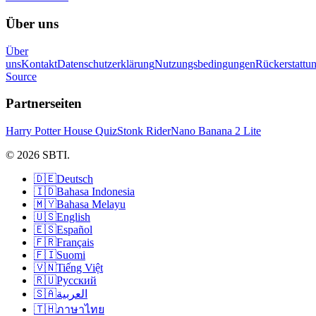
Über uns
Über
uns
Kontakt
Datenschutzerklärung
Nutzungsbedingungen
Rückerstattu
Source
Partnerseiten
Harry Potter House Quiz
Stonk Rider
Nano Banana 2 Lite
© 2026 SBTI.
🇩🇪
Deutsch
🇮🇩
Bahasa Indonesia
🇲🇾
Bahasa Melayu
🇺🇸
English
🇪🇸
Español
🇫🇷
Français
🇫🇮
Suomi
🇻🇳
Tiếng Việt
🇷🇺
Русский
🇸🇦
العربية
🇹🇭
ภาษาไทย