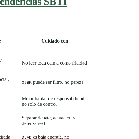
tendencias SBTI
r
Cuidado con
y
No leer toda calma como frialdad
cial,
puede ser filtro, no pereza
OJBK
Mejor hablar de responsabilidad,
no solo de control
Separar debate, actuación y
defensa real
tirada
es baja energía, no
DEAD