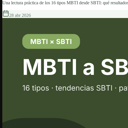
Una lectura práctica de los 16 tipos MBTI desde SBTI: qué resultado
28 abr 2026