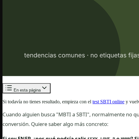
En esta página
Si todavía no tienes resultado, empieza con el
test SBTI online
y vuelv
Cuando alguien busca "MBTI a SBTI", normalmente no qu
conversión. Quiere saber algo más concreto:
Si soy ENFP, ¿por qué podría salir
,
o
? S