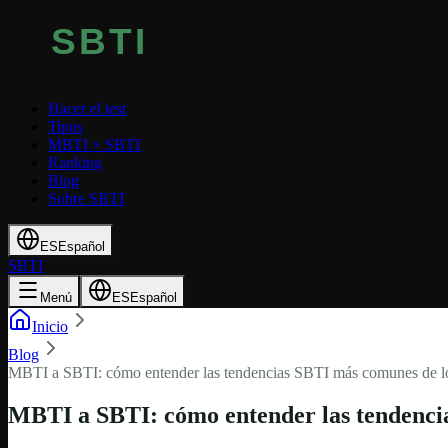
Hacer el test
Tipos
MBTI × SBTI
Ranking
Blog
Sobre SBTI
ES
Español
SBTI
Menú
ES
Español
Inicio
Blog
MBTI a SBTI: cómo entender las tendencias SBTI más comunes de lo
MBTI a SBTI: cómo entender las tendencia