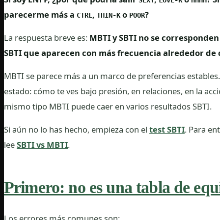
SEXY
LOVE-R
HHHH
parecerme más a
,
o
?
CTRL
THIN-K
POOR
La respuesta breve es:
MBTI y SBTI no se corresponden 
SBTI que aparecen con más frecuencia alrededor de c
MBTI se parece más a un marco de preferencias estables.
estado: cómo te ves bajo presión, en relaciones, en la acci
mismo tipo MBTI puede caer en varios resultados SBTI.
Si aún no lo has hecho, empieza con el
test SBTI
. Para en
lee
SBTI vs MBTI
.
Primero: no es una tabla de equi
Los errores más comunes son: