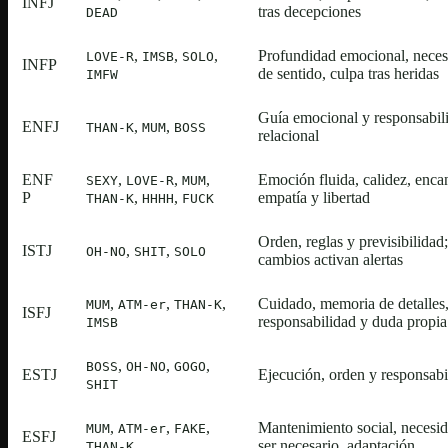
INFJ
tras decepciones
DEAD
,
,
,
Profundidad emocional, neces
LOVE-R
IMSB
SOLO
INFP
de sentido, culpa tras heridas
IMFW
Guía emocional y responsabil
ENFJ
,
,
THAN-K
MUM
BOSS
relacional
ENF
,
,
,
Emoción fluida, calidez, enca
SEXY
LOVE-R
MUM
P
,
,
empatía y libertad
THAN-K
HHHH
FUCK
Orden, reglas y previsibilidad;
ISTJ
,
,
OH-NO
SHIT
SOLO
cambios activan alertas
,
,
,
Cuidado, memoria de detalles
MUM
ATM-er
THAN-K
ISFJ
responsabilidad y duda propia
IMSB
,
,
,
BOSS
OH-NO
GOGO
ESTJ
Ejecución, orden y responsabi
SHIT
,
,
,
Mantenimiento social, necesi
MUM
ATM-er
FAKE
ESFJ
ser necesario, adaptación
THAN-K