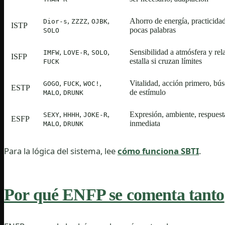
,
,
,
Ahorro de energía, practicidad
Dior-s
ZZZZ
OJBK
ISTP
pocas palabras
SOLO
,
,
,
Sensibilidad a atmósfera y rel
IMFW
LOVE-R
SOLO
ISFP
estalla si cruzan límites
FUCK
,
,
,
Vitalidad, acción primero, bú
GOGO
FUCK
WOC!
ESTP
,
de estímulo
MALO
DRUNK
,
,
,
Expresión, ambiente, respuest
SEXY
HHHH
JOKE-R
ESFP
,
inmediata
MALO
DRUNK
Para la lógica del sistema, lee
cómo funciona SBTI
.
Por qué ENFP se comenta tanto