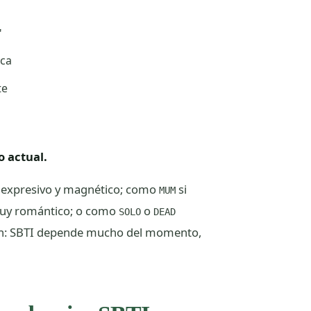
"
ica
te
o actual.
o, expresivo y magnético; como
si
MUM
muy romántico; o como
o
SOLO
DEAD
ión: SBTI depende mucho del momento,