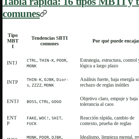
Tabla rápida: 16 tipos MBTI y 
comunes
Tipo
Tendencias SBTI
MBT
Por qué puede encaja
comunes
I
,
,
,
Estrategia, estructura, control 
CTRL
THIN-K
POOR
INTJ
lógica a largo plazo
MONK
,
,
Análisis fuerte, baja energía so
THIN-K
OJBK
Dior-
INTP
,
,
rechazo de reglas inútiles
s
ZZZZ
MONK
Objetivo claro, empuje y baja
ENTJ
,
,
BOSS
CTRL
GOGO
tolerancia al caos
ENT
,
,
,
Reacción rápida, cambio de
FAKE
WOC!
SHIT
P
contexto, prueba de reglas
FUCK
,
,
,
Idealismo, limpieza mental, re
MONK
POOR
OJBK