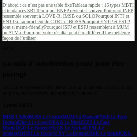
D’abord : ce n’est pas une table fixe
Tableau rapide : 16 types MBTI
et tendances SBTI
Pourquoi ENFP revient si souvent
Pourquoi INFP
ressemble souvent à LOVE-R, IMSB ou SOLO
Pourquoi INTJ et
ENTJ se rapprochent de CTRL et BOSS
Pourquoi ENTP et ESTP
sont si meme-friendly
Pourquoi ISFJ et ESFJ ressemblent à MUM
ou ATM-er
Pourquoi votre résultat peut être différent
Une meilleure
façon de l’utiliser
SBTI
Un quiz d’autodérision pensé pour être
partagé
Un outil d’expression très internet, pas un diagnostic sérieux : à lire
pour soi, puis à envoyer aux amis pour comparer.
Types SBTI
IMSB L’Idiot
BOSS Le Leader
MUM La Maman
FAKE Le Faux
Humain
Dior-s Le Loser
DEAD Le Mort
ZZZZ Le Faux
Mort
GOGO Le Fonceur
FUCK Le Fuck-it
CTRL Le
Stratège
HHHH Le Hilare
SEXY La Bombe
OJBK Le Balek
JOKE-