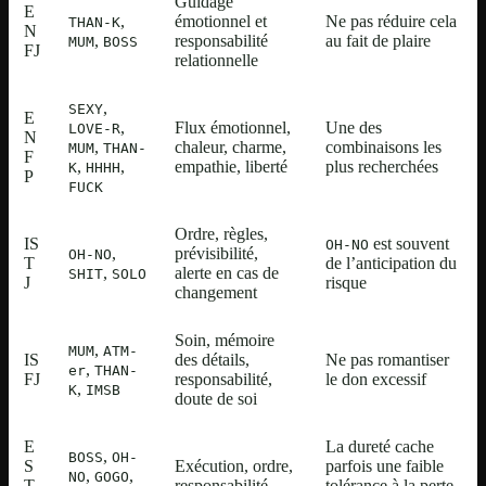
Guidage
E
,
émotionnel et
Ne pas réduire cela
THAN-K
N
,
responsabilité
au fait de plaire
MUM
BOSS
FJ
relationnelle
,
SEXY
E
,
Flux émotionnel,
Une des
LOVE-R
N
,
chaleur, charme,
combinaisons les
MUM
THAN-
F
,
,
empathie, liberté
plus recherchées
K
HHHH
P
FUCK
Ordre, règles,
IS
est souvent
OH-NO
,
prévisibilité,
OH-NO
T
de l’anticipation du
,
alerte en cas de
SHIT
SOLO
J
risque
changement
Soin, mémoire
,
MUM
ATM-
IS
des détails,
Ne pas romantiser
,
er
THAN-
FJ
responsabilité,
le don excessif
,
K
IMSB
doute de soi
E
La dureté cache
,
BOSS
OH-
S
Exécution, ordre,
parfois une faible
,
,
NO
GOGO
T
responsabilité
tolérance à la perte