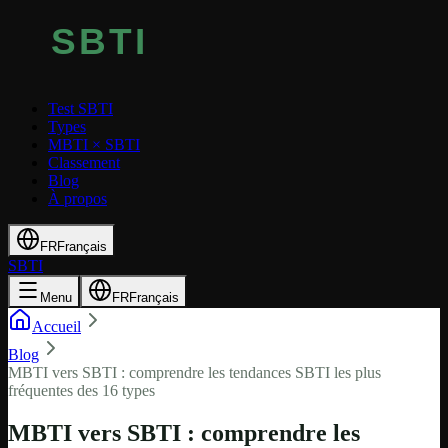
Test SBTI
Types
MBTI × SBTI
Classement
Blog
À propos
FR
Français
SBTI
Menu
FR
Français
Accueil
Blog
MBTI vers SBTI : comprendre les tendances SBTI les plus
fréquentes des 16 types
MBTI vers SBTI : comprendre les