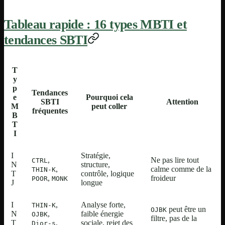
Tableau rapide : 16 types MBTI et
tendances SBTI
T
y
p
Tendances
e
Pourquoi cela
SBTI
Attention
M
peut coller
fréquentes
B
T
I
I
Stratégie,
,
Ne pas lire tout
CTRL
N
structure,
,
calme comme de la
THIN-K
T
contrôle, logique
,
froideur
POOR
MONK
J
longue
I
,
Analyse forte,
THIN-K
peut être un
OJBK
N
,
faible énergie
OJBK
filtre, pas de la
T
,
sociale, rejet des
Dior-s