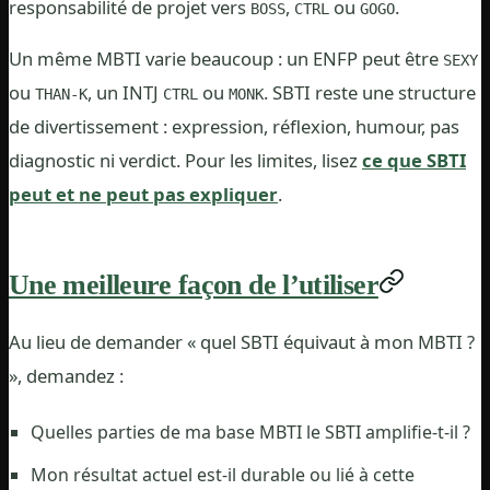
responsabilité de projet vers
,
ou
.
BOSS
CTRL
GOGO
Un même MBTI varie beaucoup : un ENFP peut être
SEXY
ou
, un INTJ
ou
. SBTI reste une structure
THAN-K
CTRL
MONK
de divertissement : expression, réflexion, humour, pas
diagnostic ni verdict. Pour les limites, lisez
ce que SBTI
peut et ne peut pas expliquer
.
Une meilleure façon de l’utiliser
Au lieu de demander « quel SBTI équivaut à mon MBTI ?
», demandez :
Quelles parties de ma base MBTI le SBTI amplifie-t-il ?
Mon résultat actuel est-il durable ou lié à cette