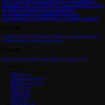
R Le Clown
POOR Le Fauché
OH-NO Le Oh-Non
MONK Le
Moine
SHIT Le Rageux
THAN-K Le Reconnaissant
MALO Le Petit
Singe
ATM-er Le Portefeuille Ambulant
THIN-K
L’Overthinker
SOLO Le Solitaire
LOVE-R Le Cœur
d’Artichaut
WOC! Le WTF
DRUNK L’Ivrogne
IMFW Le Déchet
À propos
À propos
Contact
Confidentialité
Conditions d’utilisation
Politique de
remboursement
Avertissement
Open source
Sites amis
Harry Potter House Quiz
Stonk Rider
Nano Banana 2 Lite
© 2026 SBTI.
🇫🇷
Français
🇮🇩
Bahasa Indonesia
🇲🇾
Bahasa Melayu
🇩🇪
Deutsch
🇺🇸
English
🇪🇸
Español
🇫🇮
Suomi
🇻🇳
Tiếng Việt