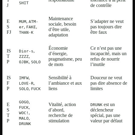
SHIT
J
de contrôle
Maintenance
E
,
S’adapter ne veut
MUM
ATM-
sociale, besoin
S
,
,
pas toujours dire
er
FAKE
d’être utile,
FJ
être faux
THAN-K
adaptation
Économie
Ce n’est pas une
IS
,
Dior-s
d’énergie,
incapacité, mais un
T
,
ZZZZ
pragmatisme, peu
refus de nourrir
P
,
OJBK
SOLO
de mots
l’inutile
IS
,
Sensibilité à
Douceur ne veut
IMFW
F
,
l’ambiance et aux
pas dire absence de
LOVE-R
P
,
liens
limites
SOLO
FUCK
,
GOGO
E
Vitalité, action
est un
DRUNK
,
FUCK
S
d’abord,
déclencheur
,
WOC!
T
recherche de
spécial, pas une
,
MALO
P
stimulation
valeur par défaut
DRUNK