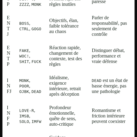
paresse
P
,
règles inutiles
ZZZZ
MONK
E
Parler de
Objectifs, élan,
N
,
responsabilité, pas
BOSS
faible tolérance
T
,
seulement de
CTRL
GOGO
au chaos
J
contrôle
E
Réaction rapide,
,
Distinguer débat,
FAKE
N
changement de
,
performance et
WOC!
T
contexte, test des
,
vraie défense
SHIT
FUCK
P
règles
Idéalisme,
I
,
est un état de
MONK
DEAD
exigence
N
,
basse énergie, pas
POOR
intérieure, retrait
FJ
,
une pathologie
OJBK
DEAD
après déception
I
Profondeur
,
Romantisme et
LOVE-R
N
émotionnelle,
,
friction intérieure
IMSB
F
quête de sens,
,
peuvent coexister
SOLO
IMFW
P
auto-critique