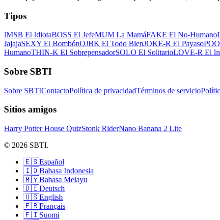
Tipos
IMSB El Idiota
BOSS El Jefe
MUM La Mamá
FAKE El No-Humano
Jajaja
SEXY El Bombón
OJBK El Todo Bien
JOKE-R El Payaso
POOR
Humano
THIN-K El Sobrepensador
SOLO El Solitario
LOVE-R El In
Sobre SBTI
Sobre SBTI
Contacto
Política de privacidad
Términos de servicio
Políti
Sitios amigos
Harry Potter House Quiz
Stonk Rider
Nano Banana 2 Lite
© 2026 SBTI.
🇪🇸
Español
🇮🇩
Bahasa Indonesia
🇲🇾
Bahasa Melayu
🇩🇪
Deutsch
🇺🇸
English
🇫🇷
Français
🇫🇮
Suomi