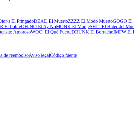
Dior-s El Pringado
DEAD El Muerto
ZZZZ El Modo Muerto
GOGO El 
 El Pobre
OH-NO El Ay No
MONK El Monje
SHIT El Hater del Mu
tensito Amoroso
WOC! El Qué Fuerte
DRUNK El Borracho
IMFW El I
ca de reembolso
Aviso legal
Código fuente