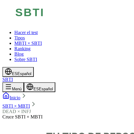
Hacer el test
Tipos
MBTI × SBTI
Ranking
Blog
Sobre SBTI
ES
Español
SBTI
Menú
ES
Español
Inicio
SBTI × MBTI
DEAD × INFJ
Cruce SBTI × MBTI