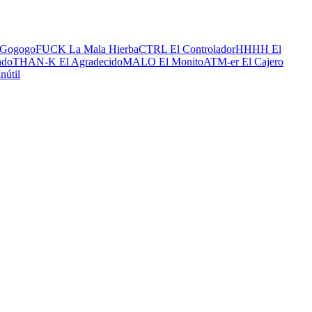
Gogogo
FUCK La Mala Hierba
CTRL El Controlador
HHHH El
ndo
THAN-K El Agradecido
MALO El Monito
ATM-er El Cajero
nútil