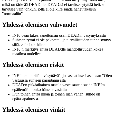
mikä on tärkeää DEAD:lle. DEAD:tä ei tarvitse sytyttää heti, se
tarvitsee vain jonkun, jolla ei ole kiire saada hänet takaisin
"normaaliin".
Yhdessä olemisen vahvuudet
INFJ osaa lukea äänettömän osan DEAD:n väsymyksestä
Suhteen rytmi ei ole pakotettu, ja turvallisuuden tunne syntyy
siitä, että ei ole kiire.
INFJ:n merkitys antaa DEAD:lle mahdollisuuden kokea
maailma uudelleen.
Yhdessä olemisen riskit
INFJ:lle on erittäin väsyttävää, jos asetat itsesi asemaan "Olen
vastuussa suhteen parantamisesta"
DEAD:n pitkäaikainen matala vaste saattaa saada INFJ:n
epäilemään, onko hänelle vastattu
Kun toinen antaa liikaa ja toinen liian vähän, suhde on
epätasapainossa.
Yhdessä olemisen vinkit