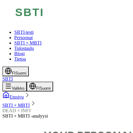
SBTI-testi
Persoonat
SBTI × MBTI
Tulostaulu
Blogi
Tietoa
FI
Suomi
SBTI
Valikko
FI
Suomi
Etusivu
SBTI × MBTI
DEAD × INFJ
SBTI × MBTI -analyysi