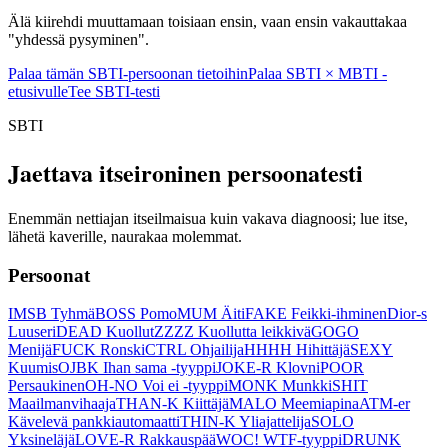
Älä kiirehdi muuttamaan toisiaan ensin, vaan ensin vakauttakaa
"yhdessä pysyminen".
Palaa tämän SBTI-persoonan tietoihin
Palaa SBTI × MBTI -
etusivulle
Tee SBTI-testi
SBTI
Jaettava itseironinen persoonatesti
Enemmän nettiajan itseilmaisua kuin vakava diagnoosi; lue itse,
lähetä kaverille, naurakaa molemmat.
Persoonat
IMSB Tyhmä
BOSS Pomo
MUM Äiti
FAKE Feikki-ihminen
Dior-s
Luuseri
DEAD Kuollut
ZZZZ Kuollutta leikkivä
GOGO
Menijä
FUCK Ronski
CTRL Ohjailija
HHHH Hihittäjä
SEXY
Kuumis
OJBK Ihan sama -tyyppi
JOKE-R Klovni
POOR
Persaukinen
OH-NO Voi ei -tyyppi
MONK Munkki
SHIT
Maailmanvihaaja
THAN-K Kiittäjä
MALO Meemiapina
ATM-er
Kävelevä pankkiautomaatti
THIN-K Yliajattelija
SOLO
Yksineläjä
LOVE-R Rakkauspää
WOC! WTF-tyyppi
DRUNK