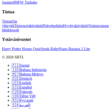
Juoppo
IMFW Turhake
Tietoa
Tietoa
Ota
yhteyttä
Tietosuojakäytäntö
Palveluehdot
Hyvityskäytäntö
Vastuuvapaus
lähdekoodi
Ystäväsivustot
Harry Potter House Quiz
Stonk Rider
Nano Banana 2 Lite
© 2026 SBTI.
🇫🇮
Suomi
🇮🇩
Bahasa Indonesia
🇲🇾
Bahasa Melayu
🇩🇪
Deutsch
🇺🇸
English
🇪🇸
Español
🇫🇷
Français
🇻🇳
Tiếng Việt
🇷🇺
Русский
🇸🇦
العربية