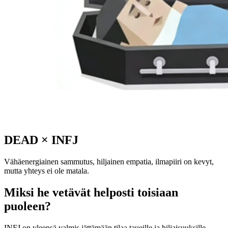
DEAD
×
INFJ
Vähäenergiainen sammutus, hiljainen empatia, ilmapiiri on kevyt,
mutta yhteys ei ole matala.
Miksi he vetävät helposti toisiaan
puoleen?
INFJ on yleensä valmis jättämään tilaa taueille ja hiljaisuuksille,