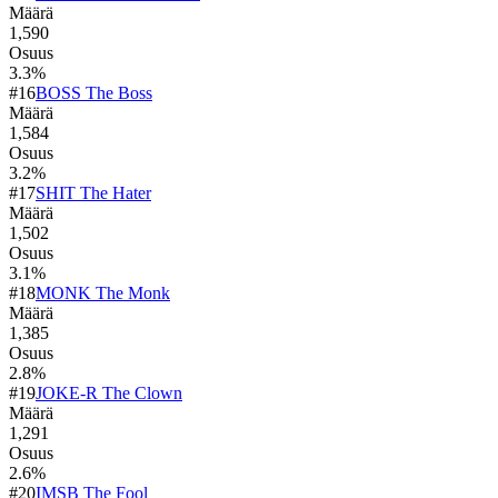
Määrä
1,590
Osuus
3.3
%
#
16
BOSS The Boss
Määrä
1,584
Osuus
3.2
%
#
17
SHIT The Hater
Määrä
1,502
Osuus
3.1
%
#
18
MONK The Monk
Määrä
1,385
Osuus
2.8
%
#
19
JOKE-R The Clown
Määrä
1,291
Osuus
2.6
%
#
20
IMSB The Fool