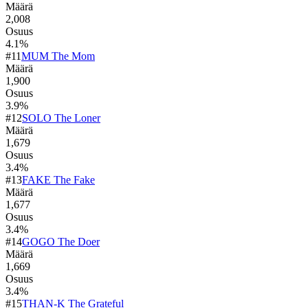
Määrä
2,008
Osuus
4.1
%
#
11
MUM The Mom
Määrä
1,900
Osuus
3.9
%
#
12
SOLO The Loner
Määrä
1,679
Osuus
3.4
%
#
13
FAKE The Fake
Määrä
1,677
Osuus
3.4
%
#
14
GOGO The Doer
Määrä
1,669
Osuus
3.4
%
#
15
THAN-K The Grateful