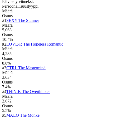
Päivitetty viimeksi
:
Persoonallisuustyyppi
Määrä
Osuus
#
1
SEXY The Stunner
Määrä
5,063
Osuus
10.4
%
#
2
LOVE-R The Hopeless Romantic
Määrä
4,285
Osuus
8.8
%
#
3
CTRL The Mastermind
Määrä
3,634
Osuus
7.4
%
#
4
THIN-K The Overthinker
Määrä
2,672
Osuus
5.5
%
#
5
MALO The Monke