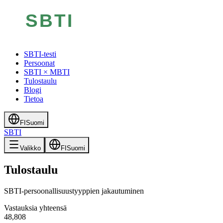
SBTI-testi
Persoonat
SBTI × MBTI
Tulostaulu
Blogi
Tietoa
FI
Suomi
SBTI
Valikko
FI
Suomi
Tulostaulu
SBTI-persoonallisuustyyppien jakautuminen
Vastauksia yhteensä
48,808