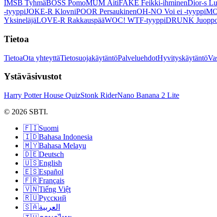
IMSB Tyhmä
BOSS Pomo
MUM Äiti
FAKE Feikki-ihminen
Dior-s Lu
-tyyppi
JOKE-R Klovni
POOR Persaukinen
OH-NO Voi ei -tyyppi
MO
Yksineläjä
LOVE-R Rakkauspää
WOC! WTF-tyyppi
DRUNK Juopp
Tietoa
Tietoa
Ota yhteyttä
Tietosuojakäytäntö
Palveluehdot
Hyvityskäytäntö
Va
Ystäväsivustot
Harry Potter House Quiz
Stonk Rider
Nano Banana 2 Lite
© 2026 SBTI.
🇫🇮
Suomi
🇮🇩
Bahasa Indonesia
🇲🇾
Bahasa Melayu
🇩🇪
Deutsch
🇺🇸
English
🇪🇸
Español
🇫🇷
Français
🇻🇳
Tiếng Việt
🇷🇺
Русский
🇸🇦
العربية