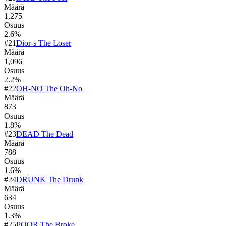
Määrä
1,275
Osuus
2.6
%
#
21
Dior-s The Loser
Määrä
1,096
Osuus
2.2
%
#
22
OH-NO The Oh-No
Määrä
873
Osuus
1.8
%
#
23
DEAD The Dead
Määrä
788
Osuus
1.6
%
#
24
DRUNK The Drunk
Määrä
634
Osuus
1.3
%
#
25
POOR The Broke