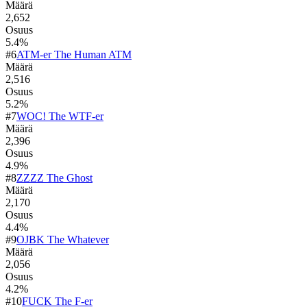
Määrä
2,652
Osuus
5.4
%
#
6
ATM-er The Human ATM
Määrä
2,516
Osuus
5.2
%
#
7
WOC! The WTF-er
Määrä
2,396
Osuus
4.9
%
#
8
ZZZZ The Ghost
Määrä
2,170
Osuus
4.4
%
#
9
OJBK The Whatever
Määrä
2,056
Osuus
4.2
%
#
10
FUCK The F-er