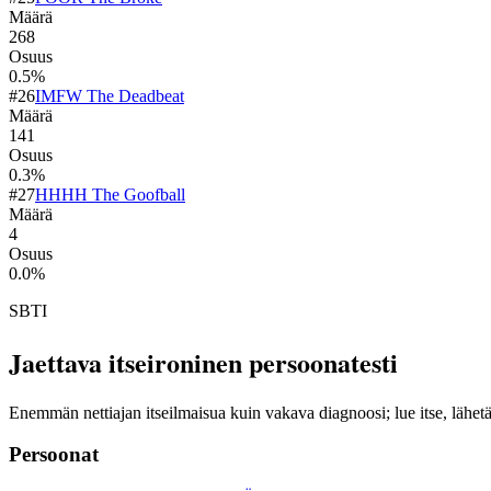
Määrä
268
Osuus
0.5
%
#
26
IMFW The Deadbeat
Määrä
141
Osuus
0.3
%
#
27
HHHH The Goofball
Määrä
4
Osuus
0.0
%
SBTI
Jaettava itseironinen persoonatesti
Enemmän nettiajan itseilmaisua kuin vakava diagnoosi; lue itse, lähe
Persoonat