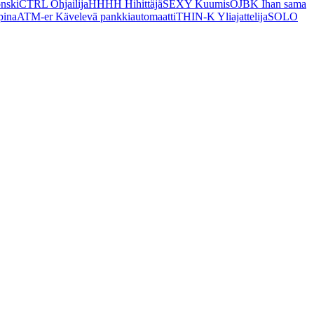
nski
CTRL Ohjailija
HHHH Hihittäjä
SEXY Kuumis
OJBK Ihan sama
ina
ATM-er Kävelevä pankkiautomaatti
THIN-K Yliajattelija
SOLO