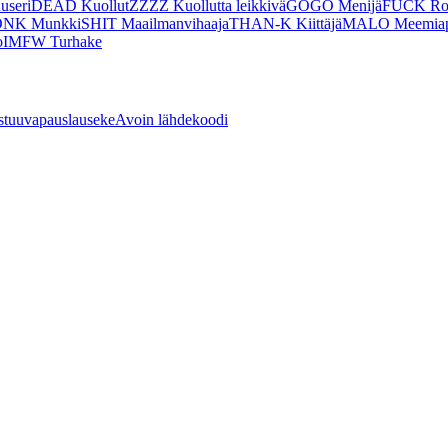
useri
DEAD Kuollut
ZZZZ Kuollutta leikkivä
GOGO Menijä
FUCK Ro
NK Munkki
SHIT Maailmanvihaaja
THAN-K Kiittäjä
MALO Meemiap
o
IMFW Turhake
stuuvapauslauseke
Avoin lähdekoodi