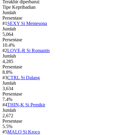
Terakhir diperbarui
:
Tipe Kepribadian
Jumlah
Persentase
#
1
SEXY Si Memesona
Jumlah
5,064
Persentase
10.4
%
#
2
LOVE-R Si Romantis
Jumlah
4,285
Persentase
8.8
%
#
3
CTRL Si Dalang
Jumlah
3,634
Persentase
7.4
%
#
4
THIN-K Si Pemikir
Jumlah
2,672
Persentase
5.5
%
#
5
MALO Si Kroco