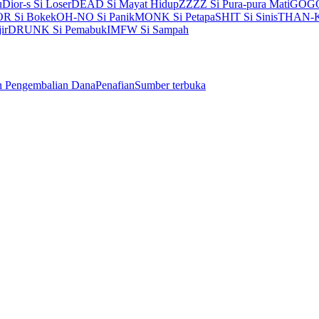
u
Dior-s Si Loser
DEAD Si Mayat Hidup
ZZZZ Si Pura-pura Mati
GOGO 
R Si Bokek
OH-NO Si Panik
MONK Si Petapa
SHIT Si Sinis
THAN-K 
ir
DRUNK Si Pemabuk
IMFW Si Sampah
n Pengembalian Dana
Penafian
Sumber terbuka