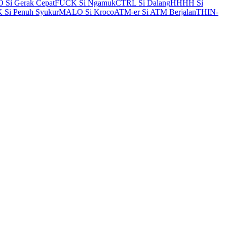
Si Gerak Cepat
FUCK Si Ngamuk
CTRL Si Dalang
HHHH Si
Si Penuh Syukur
MALO Si Kroco
ATM-er Si ATM Berjalan
THIN-