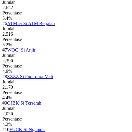
Jumlah
2,652
Persentase
5.4
%
#
6
ATM-er Si ATM Berjalan
Jumlah
2,516
Persentase
5.2
%
#
7
WOC! Si Anjir
Jumlah
2,396
Persentase
4.9
%
#
8
ZZZZ Si Pura-pura Mati
Jumlah
2,170
Persentase
4.4
%
#
9
OJBK Si Terserah
Jumlah
2,056
Persentase
4.2
%
#
10
FUCK Si Ngamuk