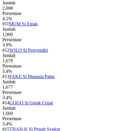
Jumlah
2,008
Persentase
4.1
%
#
11
MUM Si Emak
Jumlah
1,900
Persentase
3.9
%
#
12
SOLO Si Penyendiri
Jumlah
1,679
Persentase
3.4
%
#
13
FAKE Si Manusia Palsu
Jumlah
1,677
Persentase
3.4
%
#
14
GOGO Si Gerak Cepat
Jumlah
1,669
Persentase
3.4
%
#
15
THAN-K Si Penuh Syukur