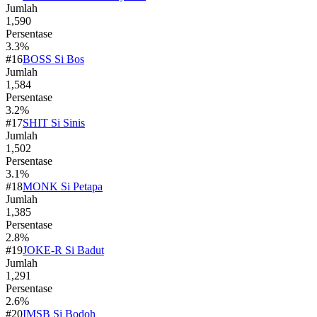
Jumlah
1,590
Persentase
3.3
%
#
16
BOSS Si Bos
Jumlah
1,584
Persentase
3.2
%
#
17
SHIT Si Sinis
Jumlah
1,502
Persentase
3.1
%
#
18
MONK Si Petapa
Jumlah
1,385
Persentase
2.8
%
#
19
JOKE-R Si Badut
Jumlah
1,291
Persentase
2.6
%
#
20
IMSB Si Bodoh