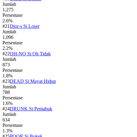
Jumlah
1,275
Persentase
2.6
%
#
21
Dior-s Si Loser
Jumlah
1,096
Persentase
2.2
%
#
22
OH-NO Si Oh Tidak
Jumlah
873
Persentase
1.8
%
#
23
DEAD Si Mayat Hidup
Jumlah
788
Persentase
1.6
%
#
24
DRUNK Si Pemabuk
Jumlah
634
Persentase
1.3
%
#
25
POOR Si Bokek