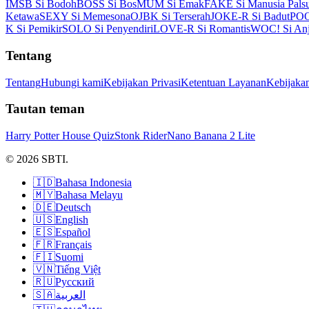
IMSB Si Bodoh
BOSS Si Bos
MUM Si Emak
FAKE Si Manusia Pals
Ketawa
SEXY Si Memesona
OJBK Si Terserah
JOKE-R Si Badut
POO
K Si Pemikir
SOLO Si Penyendiri
LOVE-R Si Romantis
WOC! Si Anj
Tentang
Tentang
Hubungi kami
Kebijakan Privasi
Ketentuan Layanan
Kebijaka
Tautan teman
Harry Potter House Quiz
Stonk Rider
Nano Banana 2 Lite
© 2026 SBTI.
🇮🇩
Bahasa Indonesia
🇲🇾
Bahasa Melayu
🇩🇪
Deutsch
🇺🇸
English
🇪🇸
Español
🇫🇷
Français
🇫🇮
Suomi
🇻🇳
Tiếng Việt
🇷🇺
Русский
🇸🇦
العربية