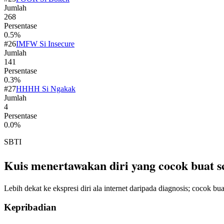
Jumlah
268
Persentase
0.5
%
#
26
IMFW Si Insecure
Jumlah
141
Persentase
0.3
%
#
27
HHHH Si Ngakak
Jumlah
4
Persentase
0.0
%
SBTI
Kuis menertawakan diri yang cocok buat s
Lebih dekat ke ekspresi diri ala internet daripada diagnosis; cocok b
Kepribadian