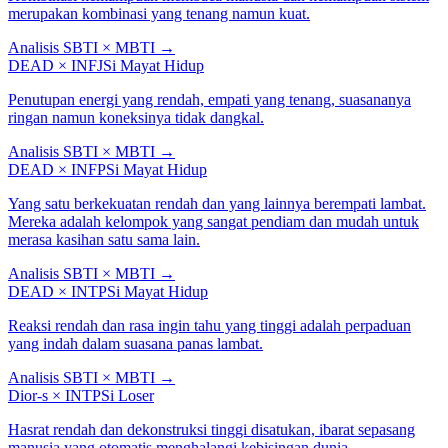
merupakan kombinasi yang tenang namun kuat.
Analisis SBTI × MBTI
→
DEAD
×
INFJ
Si Mayat Hidup
Penutupan energi yang rendah, empati yang tenang, suasananya
ringan namun koneksinya tidak dangkal.
Analisis SBTI × MBTI
→
DEAD
×
INFP
Si Mayat Hidup
Yang satu berkekuatan rendah dan yang lainnya berempati lambat.
Mereka adalah kelompok yang sangat pendiam dan mudah untuk
merasa kasihan satu sama lain.
Analisis SBTI × MBTI
→
DEAD
×
INTP
Si Mayat Hidup
Reaksi rendah dan rasa ingin tahu yang tinggi adalah perpaduan
yang indah dalam suasana panas lambat.
Analisis SBTI × MBTI
→
Dior-s
×
INTP
Si Loser
Hasrat rendah dan dekonstruksi tinggi disatukan, ibarat sepasang
manusia yang otomatis menghalangi kebisingan dunia.