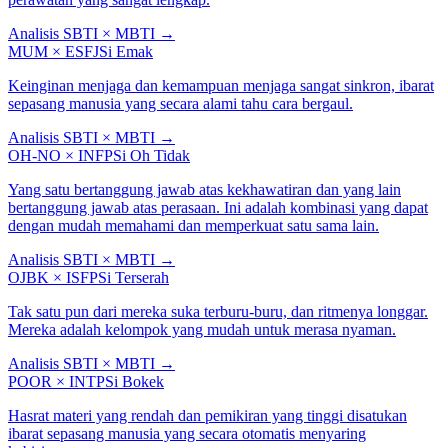
Analisis SBTI × MBTI
→
MUM
×
ESFJ
Si Emak
Keinginan menjaga dan kemampuan menjaga sangat sinkron, ibarat
sepasang manusia yang secara alami tahu cara bergaul.
Analisis SBTI × MBTI
→
OH-NO
×
INFP
Si Oh Tidak
Yang satu bertanggung jawab atas kekhawatiran dan yang lain
bertanggung jawab atas perasaan. Ini adalah kombinasi yang dapat
dengan mudah memahami dan memperkuat satu sama lain.
Analisis SBTI × MBTI
→
OJBK
×
ISFP
Si Terserah
Tak satu pun dari mereka suka terburu-buru, dan ritmenya longgar.
Mereka adalah kelompok yang mudah untuk merasa nyaman.
Analisis SBTI × MBTI
→
POOR
×
INTP
Si Bokek
Hasrat materi yang rendah dan pemikiran yang tinggi disatukan
ibarat sepasang manusia yang secara otomatis menyaring