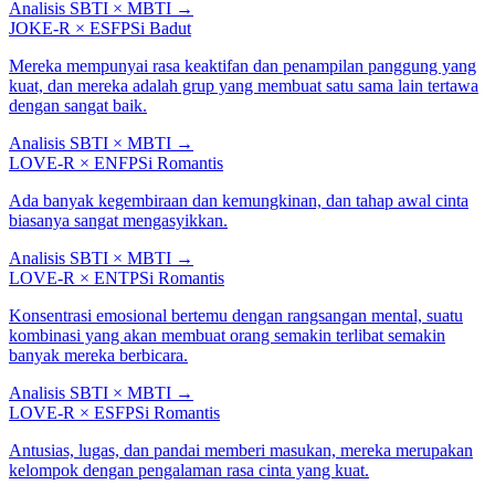
Analisis SBTI × MBTI
→
JOKE-R
×
ESFP
Si Badut
Mereka mempunyai rasa keaktifan dan penampilan panggung yang
kuat, dan mereka adalah grup yang membuat satu sama lain tertawa
dengan sangat baik.
Analisis SBTI × MBTI
→
LOVE-R
×
ENFP
Si Romantis
Ada banyak kegembiraan dan kemungkinan, dan tahap awal cinta
biasanya sangat mengasyikkan.
Analisis SBTI × MBTI
→
LOVE-R
×
ENTP
Si Romantis
Konsentrasi emosional bertemu dengan rangsangan mental, suatu
kombinasi yang akan membuat orang semakin terlibat semakin
banyak mereka berbicara.
Analisis SBTI × MBTI
→
LOVE-R
×
ESFP
Si Romantis
Antusias, lugas, dan pandai memberi masukan, mereka merupakan
kelompok dengan pengalaman rasa cinta yang kuat.