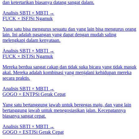
dan ketertarikan biasanya datang sangat dalam.
Analisis SBTI × MBTI
→
FUCK
×
ISFJ
Si Ngamuk
Yang satu bisa mengurus sesuatu dan yang lain bisa mengurus orang
lain. Ini adalah pasangan yang dapat dengan mudah saling
melengkapi dalam kenyataan.
Analisis SBTI × MBTI
→
FUCK
×
ISTJ
Si Ngamuk
Mereka berdua sangat cakap dan tidak suka bicara yang tidak masuk
akal. Mereka adalah kombinasi yang menjalani kehidupan mereka
secara praktis.
Analisis SBTI × MBTI
→
GOGO
×
ENTP
Si Gerak Cepat
Yang satu bertanggung jawab untuk bergegas maju, dan yang lain
bertanggung jawab untuk menegosiasikan jalan. Kecepatannya
biasanya sangat cepat.
Analisis SBTI × MBTI
→
GOGO
×
ESTJ
Si Gerak Cepat