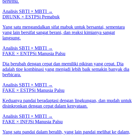
bertemu.
Analisis SBTI × MBTI
→
DRUNK
×
ESTP
Si Pemabuk
Yang satu mengandalkan sifat mabuk untuk bersantai, sementara
yang lain bersifat sangat berani, dan reaksi kimianya sangat
langsung.
Analisis SBTI × MBTI
→
FAKE
×
ENTP
Si Manusia Palsu
Dia berubah dengan cepat dan memiliki pikiran yang cepat. Dia
adalah tipe kombinasi yang menjadi lebih baik semakin banyak dia
berbicara.
Analisis SBTI × MBTI
→
FAKE
×
ESTP
Si Manusia Palsu
Keduanya pandai beradaptasi dengan lingkungan, dan mudah untuk
disinkronkan dengan cepat dalam kenyataan.
Analisis SBTI × MBTI
→
FAKE
×
INFJ
Si Manusia Palsu
Yang satu pandai dalam beralih, yang lain pandai melihat ke dalam,