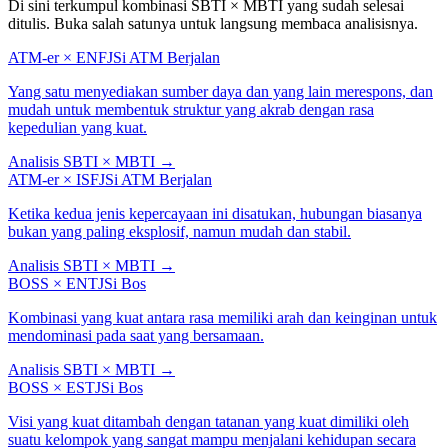
Di sini terkumpul kombinasi SBTI × MBTI yang sudah selesai
ditulis. Buka salah satunya untuk langsung membaca analisisnya.
ATM-er
×
ENFJ
Si ATM Berjalan
Yang satu menyediakan sumber daya dan yang lain merespons, dan
mudah untuk membentuk struktur yang akrab dengan rasa
kepedulian yang kuat.
Analisis SBTI × MBTI
→
ATM-er
×
ISFJ
Si ATM Berjalan
Ketika kedua jenis kepercayaan ini disatukan, hubungan biasanya
bukan yang paling eksplosif, namun mudah dan stabil.
Analisis SBTI × MBTI
→
BOSS
×
ENTJ
Si Bos
Kombinasi yang kuat antara rasa memiliki arah dan keinginan untuk
mendominasi pada saat yang bersamaan.
Analisis SBTI × MBTI
→
BOSS
×
ESTJ
Si Bos
Visi yang kuat ditambah dengan tatanan yang kuat dimiliki oleh
suatu kelompok yang sangat mampu menjalani kehidupan secara