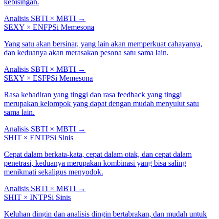
kebisingan.
Analisis SBTI × MBTI
→
SEXY
×
ENFP
Si Memesona
Yang satu akan bersinar, yang lain akan memperkuat cahayanya,
dan keduanya akan merasakan pesona satu sama lain.
Analisis SBTI × MBTI
→
SEXY
×
ESFP
Si Memesona
Rasa kehadiran yang tinggi dan rasa feedback yang tinggi
merupakan kelompok yang dapat dengan mudah menyulut satu
sama lain.
Analisis SBTI × MBTI
→
SHIT
×
ENTP
Si Sinis
Cepat dalam berkata-kata, cepat dalam otak, dan cepat dalam
penetrasi, keduanya merupakan kombinasi yang bisa saling
menikmati sekaligus menyodok.
Analisis SBTI × MBTI
→
SHIT
×
INTP
Si Sinis
Keluhan dingin dan analisis dingin bertabrakan, dan mudah untuk