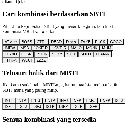
ditandai jelas.
Cari kombinasi berdasarkan SBTI
Pilih dulu kepribadian SBTI yang menarik bagimu, lalu lihat
kombinasi MBTI yang terkait.
ATM-er
BOSS
CTRL
DEAD
Dior-s
FAKE
FUCK
GOGO
IMFW
IMSB
JOKE-R
LOVE-R
MALO
MONK
MUM
OH-NO
OJBK
POOR
SEXY
SHIT
SOLO
THAN-K
THIN-K
WOC!
ZZZZ
Telusuri balik dari MBTI
Jika kamu sudah tahu MBTI-nya, kamu juga bisa melihat balik
SBTI mana yang paling mirip.
INTJ
INTP
ENTJ
ENTP
INFJ
INFP
ENFJ
ENFP
ISTJ
ISFJ
ESTJ
ESFJ
ISTP
ISFP
ESTP
ESFP
Semua kombinasi yang tersedia