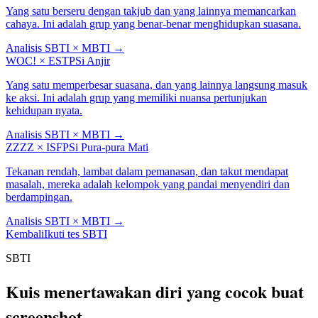
Yang satu berseru dengan takjub dan yang lainnya memancarkan
cahaya. Ini adalah grup yang benar-benar menghidupkan suasana.
Analisis SBTI × MBTI
→
WOC!
×
ESTP
Si Anjir
Yang satu memperbesar suasana, dan yang lainnya langsung masuk
ke aksi. Ini adalah grup yang memiliki nuansa pertunjukan
kehidupan nyata.
Analisis SBTI × MBTI
→
ZZZZ
×
ISFP
Si Pura-pura Mati
Tekanan rendah, lambat dalam pemanasan, dan takut mendapat
masalah, mereka adalah kelompok yang pandai menyendiri dan
berdampingan.
Analisis SBTI × MBTI
→
Kembali
Ikuti tes SBTI
SBTI
Kuis menertawakan diri yang cocok buat
screenshot