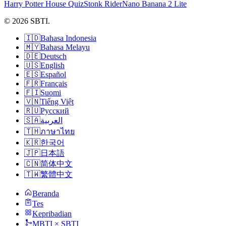
Harry Potter House Quiz
Stonk Rider
Nano Banana 2 Lite
© 2026 SBTI.
🇮🇩
Bahasa Indonesia
🇲🇾
Bahasa Melayu
🇩🇪
Deutsch
🇺🇸
English
🇪🇸
Español
🇫🇷
Français
🇫🇮
Suomi
🇻🇳
Tiếng Việt
🇷🇺
Русский
🇸🇦
العربية
🇹🇭
ภาษาไทย
🇰🇷
한국어
🇯🇵
日本語
🇨🇳
简体中文
🇹🇼
繁體中文
Beranda
Tes
Kepribadian
MBTI × SBTI