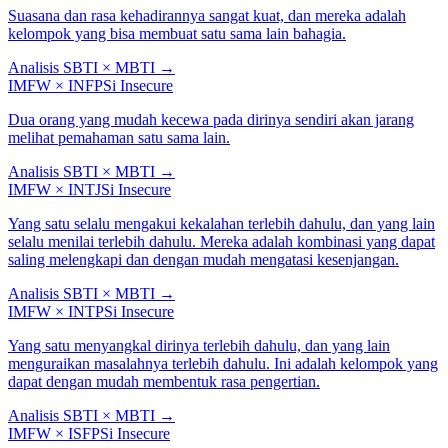
Suasana dan rasa kehadirannya sangat kuat, dan mereka adalah
kelompok yang bisa membuat satu sama lain bahagia.
Analisis SBTI × MBTI
→
IMFW
×
INFP
Si Insecure
Dua orang yang mudah kecewa pada dirinya sendiri akan jarang
melihat pemahaman satu sama lain.
Analisis SBTI × MBTI
→
IMFW
×
INTJ
Si Insecure
Yang satu selalu mengakui kekalahan terlebih dahulu, dan yang lain
selalu menilai terlebih dahulu. Mereka adalah kombinasi yang dapat
saling melengkapi dan dengan mudah mengatasi kesenjangan.
Analisis SBTI × MBTI
→
IMFW
×
INTP
Si Insecure
Yang satu menyangkal dirinya terlebih dahulu, dan yang lain
menguraikan masalahnya terlebih dahulu. Ini adalah kelompok yang
dapat dengan mudah membentuk rasa pengertian.
Analisis SBTI × MBTI
→
IMFW
×
ISFP
Si Insecure