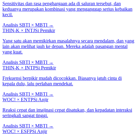
Sensitivitas dan rasa penghargaan ada di saluran tersebut, dan
keduanya merupakan kombinasi yang menganggap serius kebaikan
kecil.
Analisis SBTI × MBTI
→
THIN-K
×
INTJ
Si Pemikir
Yang satu akan memikirkan masalahnya secara mendalam, dan yang
lain akan melihat jauh ke depan. Mereka adalah pasangan mental
yang kuat.
Analisis SBTI × MBTI
→
THIN-K
×
INTP
Si Pemikir
Frekuensi berpikir mudah dicocokkan. Biasanya jatuh cinta di
kepala dulu, lalu perlahan mendekat.
Analisis SBTI × MBTI
→
WOC!
×
ENTP
Si Anjir
Reaksi cepat dan imajinasi cepat disatukan, dan kepadatan interaksi
seringkali sangat tinggi.
Analisis SBTI × MBTI
→
WOC!
×
ESFP
Si Anjir