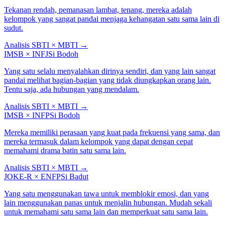
Tekanan rendah, pemanasan lambat, tenang, mereka adalah
kelompok yang sangat pandai menjaga kehangatan satu sama lain di
sudut.
Analisis SBTI × MBTI
→
IMSB
×
INFJ
Si Bodoh
Yang satu selalu menyalahkan dirinya sendiri, dan yang lain sangat
pandai melihat bagian-bagian yang tidak diungkapkan orang lain.
Tentu saja, ada hubungan yang mendalam.
Analisis SBTI × MBTI
→
IMSB
×
INFP
Si Bodoh
Mereka memiliki perasaan yang kuat pada frekuensi yang sama, dan
mereka termasuk dalam kelompok yang dapat dengan cepat
memahami drama batin satu sama lain.
Analisis SBTI × MBTI
→
JOKE-R
×
ENFP
Si Badut
Yang satu menggunakan tawa untuk memblokir emosi, dan yang
lain menggunakan panas untuk menjalin hubungan. Mudah sekali
untuk memahami satu sama lain dan memperkuat satu sama lain.