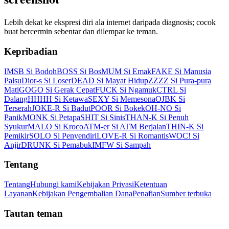
Lebih dekat ke ekspresi diri ala internet daripada diagnosis; cocok
buat bercermin sebentar dan dilempar ke teman.
Kepribadian
IMSB Si Bodoh
BOSS Si Bos
MUM Si Emak
FAKE Si Manusia
Palsu
Dior-s Si Loser
DEAD Si Mayat Hidup
ZZZZ Si Pura-pura
Mati
GOGO Si Gerak Cepat
FUCK Si Ngamuk
CTRL Si
Dalang
HHHH Si Ketawa
SEXY Si Memesona
OJBK Si
Terserah
JOKE-R Si Badut
POOR Si Bokek
OH-NO Si
Panik
MONK Si Petapa
SHIT Si Sinis
THAN-K Si Penuh
Syukur
MALO Si Kroco
ATM-er Si ATM Berjalan
THIN-K Si
Pemikir
SOLO Si Penyendiri
LOVE-R Si Romantis
WOC! Si
Anjir
DRUNK Si Pemabuk
IMFW Si Sampah
Tentang
Tentang
Hubungi kami
Kebijakan Privasi
Ketentuan
Layanan
Kebijakan Pengembalian Dana
Penafian
Sumber terbuka
Tautan teman