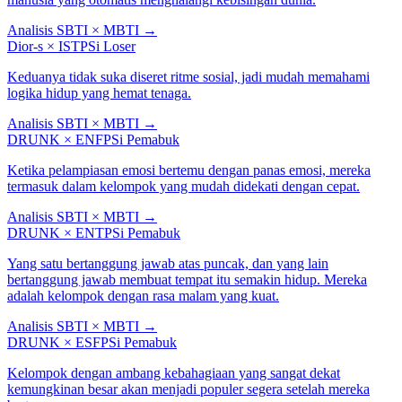
Analisis SBTI × MBTI
→
Dior-s
×
ISTP
Si Loser
Keduanya tidak suka diseret ritme sosial, jadi mudah memahami
logika hidup yang hemat tenaga.
Analisis SBTI × MBTI
→
DRUNK
×
ENFP
Si Pemabuk
Ketika pelampiasan emosi bertemu dengan panas emosi, mereka
termasuk dalam kelompok yang mudah didekati dengan cepat.
Analisis SBTI × MBTI
→
DRUNK
×
ENTP
Si Pemabuk
Yang satu bertanggung jawab atas puncak, dan yang lain
bertanggung jawab membuat tempat itu semakin hidup. Mereka
adalah kelompok dengan rasa malam yang kuat.
Analisis SBTI × MBTI
→
DRUNK
×
ESFP
Si Pemabuk
Kelompok dengan ambang kebahagiaan yang sangat dekat
kemungkinan besar akan menjadi populer segera setelah mereka