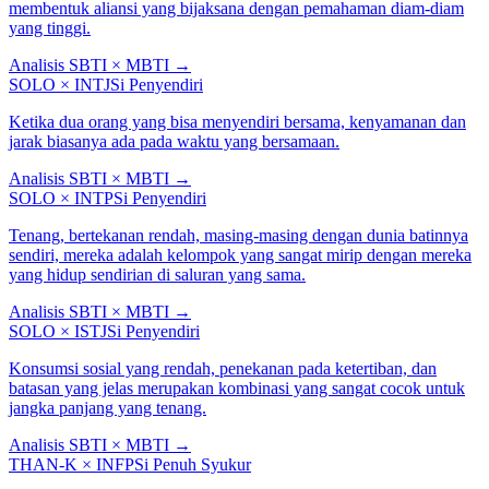
membentuk aliansi yang bijaksana dengan pemahaman diam-diam
yang tinggi.
Analisis SBTI × MBTI
→
SOLO
×
INTJ
Si Penyendiri
Ketika dua orang yang bisa menyendiri bersama, kenyamanan dan
jarak biasanya ada pada waktu yang bersamaan.
Analisis SBTI × MBTI
→
SOLO
×
INTP
Si Penyendiri
Tenang, bertekanan rendah, masing-masing dengan dunia batinnya
sendiri, mereka adalah kelompok yang sangat mirip dengan mereka
yang hidup sendirian di saluran yang sama.
Analisis SBTI × MBTI
→
SOLO
×
ISTJ
Si Penyendiri
Konsumsi sosial yang rendah, penekanan pada ketertiban, dan
batasan yang jelas merupakan kombinasi yang sangat cocok untuk
jangka panjang yang tenang.
Analisis SBTI × MBTI
→
THAN-K
×
INFP
Si Penuh Syukur