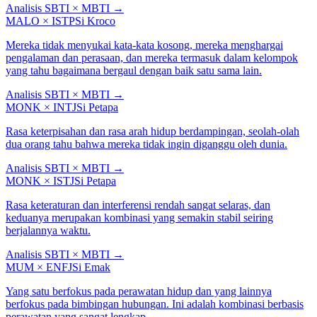
Analisis SBTI × MBTI
→
MALO
×
ISTP
Si Kroco
Mereka tidak menyukai kata-kata kosong, mereka menghargai
pengalaman dan perasaan, dan mereka termasuk dalam kelompok
yang tahu bagaimana bergaul dengan baik satu sama lain.
Analisis SBTI × MBTI
→
MONK
×
INTJ
Si Petapa
Rasa keterpisahan dan rasa arah hidup berdampingan, seolah-olah
dua orang tahu bahwa mereka tidak ingin diganggu oleh dunia.
Analisis SBTI × MBTI
→
MONK
×
ISTJ
Si Petapa
Rasa keteraturan dan interferensi rendah sangat selaras, dan
keduanya merupakan kombinasi yang semakin stabil seiring
berjalannya waktu.
Analisis SBTI × MBTI
→
MUM
×
ENFJ
Si Emak
Yang satu berfokus pada perawatan hidup dan yang lainnya
berfokus pada bimbingan hubungan. Ini adalah kombinasi berbasis
perawatan yang sangat lengkap.