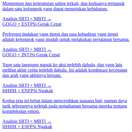
Momentum dan keteraturan saling terkait, dan keduanya termasuk
dalam satu kelompok yang dapat memajukan kehidupan.
Analisis SBTI × MBTI
→
GOGO
×
ESTP
Si Gerak Cepat
Preferensi tindakan yang tinggi dan rasa kehadiran yang tinggi
adalah kelompok yang mudah untuk melakukan perjalanan bersama.
Analisis SBTI × MBTI
→
GOGO
×
INTJ
Si Gerak Cepat
Yang satu langsung masuk ke aksi terlebih dahulu, dan yang lain
melihat akhir cerita terlebih dahulu. Ini adalah kombinasi kecepatan
dan arah yang akhirnya bersatu.
Analisis SBTI × MBTI
→
HHHH
×
ENFP
Si Ngakak
Kedua pria ini hebat dalam mencerahkan suasana hati, namun daya
tarik sebenarnya terletak pada pemahaman bersama mereka tentang
kompleksitas emosi.
Analisis SBTI × MBTI
→
HHHH
×
ESFP
Si Ngakak