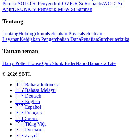
Pemikir
SOLO Si Penyendiri
LOVE-R Si Romantis
WOC! Si
Anjir
DRUNK Si Pemabuk
IMFW Si Sampah
Tentang
Tentang
Hubungi kami
Kebijakan Privasi
Ketentuan
Layanan
Kebijakan Pengembalian Dana
Penafian
Sumber terbuka
Tautan teman
Harry Potter House Quiz
Stonk Rider
Nano Banana 2 Lite
© 2026 SBTI.
🇮🇩
Bahasa Indonesia
🇲🇾
Bahasa Melayu
🇩🇪
Deutsch
🇺🇸
English
🇪🇸
Español
🇫🇷
Français
🇫🇮
Suomi
🇻🇳
Tiếng Việt
🇷🇺
Русский
🇸🇦
العربية