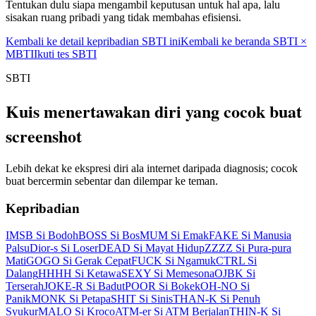
Tentukan dulu siapa mengambil keputusan untuk hal apa, lalu
sisakan ruang pribadi yang tidak membahas efisiensi.
Kembali ke detail kepribadian SBTI ini
Kembali ke beranda SBTI ×
MBTI
Ikuti tes SBTI
SBTI
Kuis menertawakan diri yang cocok buat
screenshot
Lebih dekat ke ekspresi diri ala internet daripada diagnosis; cocok
buat bercermin sebentar dan dilempar ke teman.
Kepribadian
IMSB Si Bodoh
BOSS Si Bos
MUM Si Emak
FAKE Si Manusia
Palsu
Dior-s Si Loser
DEAD Si Mayat Hidup
ZZZZ Si Pura-pura
Mati
GOGO Si Gerak Cepat
FUCK Si Ngamuk
CTRL Si
Dalang
HHHH Si Ketawa
SEXY Si Memesona
OJBK Si
Terserah
JOKE-R Si Badut
POOR Si Bokek
OH-NO Si
Panik
MONK Si Petapa
SHIT Si Sinis
THAN-K Si Penuh
Syukur
MALO Si Kroco
ATM-er Si ATM Berjalan
THIN-K Si