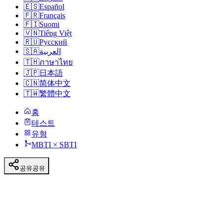
🇪🇸
Español
🇫🇷
Français
🇫🇮
Suomi
🇻🇳
Tiếng Việt
🇷🇺
Русский
🇸🇦
العربية
🇹🇭
ภาษาไทย
🇯🇵
日本語
🇨🇳
简体中文
🇹🇼
繁體中文
홈
테스트
유형
MBTI × SBTI
공유
공유