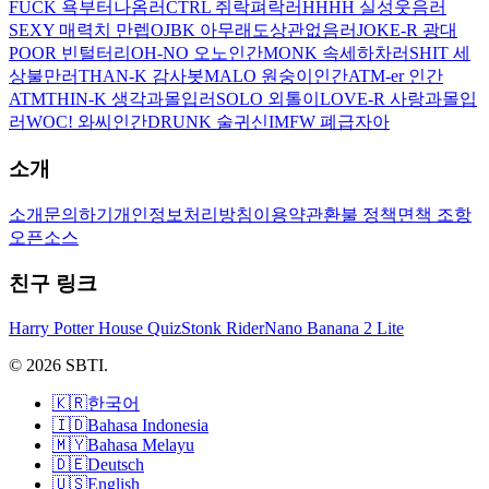
FUCK 욕부터나옴러
CTRL 쥐락펴락러
HHHH 실성웃음러
SEXY 매력치 만렙
OJBK 아무래도상관없음러
JOKE-R 광대
POOR 빈털터리
OH-NO 오노인간
MONK 속세하차러
SHIT 세
상불만러
THAN-K 감사봇
MALO 원숭이인간
ATM-er 인간
ATM
THIN-K 생각과몰입러
SOLO 외톨이
LOVE-R 사랑과몰입
러
WOC! 와씨인간
DRUNK 술귀신
IMFW 폐급자아
소개
소개
문의하기
개인정보처리방침
이용약관
환불 정책
면책 조항
오픈소스
친구 링크
Harry Potter House Quiz
Stonk Rider
Nano Banana 2 Lite
© 2026 SBTI.
🇰🇷
한국어
🇮🇩
Bahasa Indonesia
🇲🇾
Bahasa Melayu
🇩🇪
Deutsch
🇺🇸
English