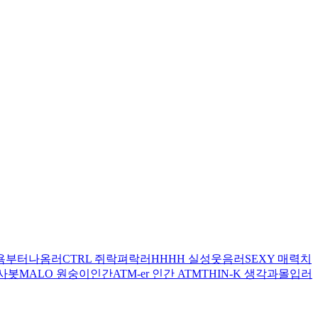
 욕부터나옴러
CTRL 쥐락펴락러
HHHH 실성웃음러
SEXY 매력치
감사봇
MALO 원숭이인간
ATM-er 인간 ATM
THIN-K 생각과몰입러