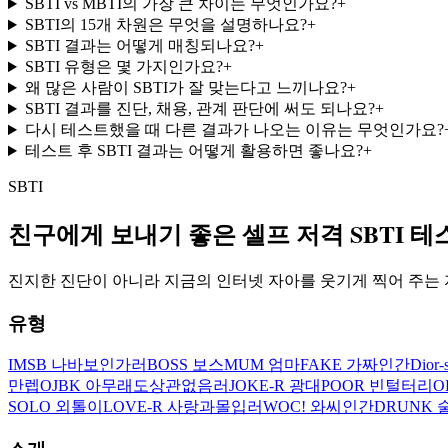
SBTI vs MBTI의 가장 큰 차이는 무엇인가요?
+
SBTI의 15개 차원은 무엇을 설명하나요?
+
SBTI 결과는 어떻게 매칭되나요?
+
SBTI 유형은 몇 가지인가요?
+
왜 많은 사람이 SBTI가 잘 맞는다고 느끼나요?
+
SBTI 결과를 진단, 채용, 관계 판단에 써도 되나요?
+
다시 테스트했을 때 다른 결과가 나오는 이유는 무엇인가요?
테스트 후 SBTI 결과는 어떻게 활용하면 좋나요?
+
SBTI
친구에게 보내기 좋은 셀프 저격 SBTI 테
진지한 진단이 아니라 지금의 인터넷 자아를 웃기게 찍어 주는
유형
IMSB 나바보인가러
BOSS 보스
MUM 엄마
FAKE 가짜인간
Dior
만렙
OJBK 아무래도상관없음러
JOKE-R 광대
POOR 빈털터리
O
SOLO 외톨이
LOVE-R 사랑과몰입러
WOC! 와씨인간
DRUNK 