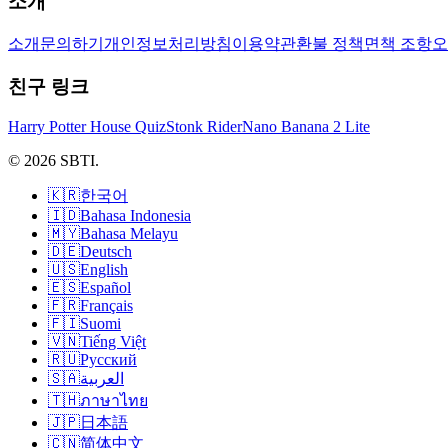
소개
소개
문의하기
개인정보처리방침
이용약관
환불 정책
면책 조항
오
친구 링크
Harry Potter House Quiz
Stonk Rider
Nano Banana 2 Lite
© 2026 SBTI.
🇰🇷
한국어
🇮🇩
Bahasa Indonesia
🇲🇾
Bahasa Melayu
🇩🇪
Deutsch
🇺🇸
English
🇪🇸
Español
🇫🇷
Français
🇫🇮
Suomi
🇻🇳
Tiếng Việt
🇷🇺
Русский
🇸🇦
العربية
🇹🇭
ภาษาไทย
🇯🇵
日本語
🇨🇳
简体中文