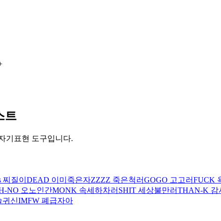
+
스트
 자기표현 도구입니다.
-s 찌질이
DEAD 이미죽은자
ZZZZ 죽은척러
GOGO 고고러
FUCK
H-NO 오노인간
MONK 속세하차러
SHIT 세상불만러
THAN-K 
술귀신
IMFW 폐급자아