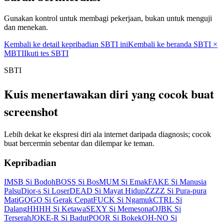
Gunakan kontrol untuk membagi pekerjaan, bukan untuk menguji
dan menekan.
Kembali ke detail kepribadian SBTI ini
Kembali ke beranda SBTI ×
MBTI
Ikuti tes SBTI
SBTI
Kuis menertawakan diri yang cocok buat
screenshot
Lebih dekat ke ekspresi diri ala internet daripada diagnosis; cocok
buat bercermin sebentar dan dilempar ke teman.
Kepribadian
IMSB Si Bodoh
BOSS Si Bos
MUM Si Emak
FAKE Si Manusia
Palsu
Dior-s Si Loser
DEAD Si Mayat Hidup
ZZZZ Si Pura-pura
Mati
GOGO Si Gerak Cepat
FUCK Si Ngamuk
CTRL Si
Dalang
HHHH Si Ketawa
SEXY Si Memesona
OJBK Si
Terserah
JOKE-R Si Badut
POOR Si Bokek
OH-NO Si