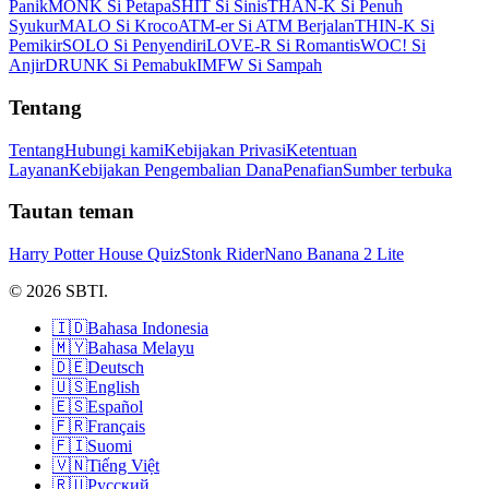
Panik
MONK Si Petapa
SHIT Si Sinis
THAN-K Si Penuh
Syukur
MALO Si Kroco
ATM-er Si ATM Berjalan
THIN-K Si
Pemikir
SOLO Si Penyendiri
LOVE-R Si Romantis
WOC! Si
Anjir
DRUNK Si Pemabuk
IMFW Si Sampah
Tentang
Tentang
Hubungi kami
Kebijakan Privasi
Ketentuan
Layanan
Kebijakan Pengembalian Dana
Penafian
Sumber terbuka
Tautan teman
Harry Potter House Quiz
Stonk Rider
Nano Banana 2 Lite
© 2026 SBTI.
🇮🇩
Bahasa Indonesia
🇲🇾
Bahasa Melayu
🇩🇪
Deutsch
🇺🇸
English
🇪🇸
Español
🇫🇷
Français
🇫🇮
Suomi
🇻🇳
Tiếng Việt
🇷🇺
Русский