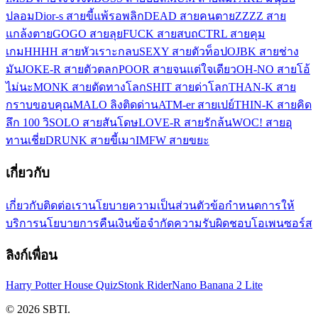
ปลอม
Dior-s สายขี้แพ้รอพลิก
DEAD สายคนตาย
ZZZZ สาย
แกล้งตาย
GOGO สายลุย
FUCK สายสบถ
CTRL สายคุม
เกม
HHHH สายหัวเราะกลบ
SEXY สายตัวท็อป
OJBK สายช่าง
มัน
JOKE-R สายตัวตลก
POOR สายจนแต่ใจเดียว
OH-NO สายโอ้
ไม่นะ
MONK สายตัดทางโลก
SHIT สายด่าโลก
THAN-K สาย
กราบขอบคุณ
MALO ลิงติดด่าน
ATM-er สายเปย์
THIN-K สายคิด
ลึก 100 วิ
SOLO สายสันโดษ
LOVE-R สายรักล้น
WOC! สายอุ
ทานเชี่ย
DRUNK สายขี้เมา
IMFW สายขยะ
เกี่ยวกับ
เกี่ยวกับ
ติดต่อเรา
นโยบายความเป็นส่วนตัว
ข้อกำหนดการให้
บริการ
นโยบายการคืนเงิน
ข้อจำกัดความรับผิดชอบ
โอเพนซอร์ส
ลิงก์เพื่อน
Harry Potter House Quiz
Stonk Rider
Nano Banana 2 Lite
© 2026 SBTI.