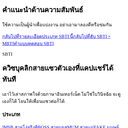
คำแนะนำด้านความสัมพันธ์
ใช้ความเป็นผู้นำเพื่อแบ่งงาน อย่าเอามาลองดีหรือข่มกัน
กลับไปที่รายละเอียดประเภท SBTI นี้
กลับไปที่ฮับ SBTI ×
MBTI
ทำแบบทดสอบ SBTI
SBTI
ควิซบุคลิกสายแซวตัวเองที่แคปแชร์ได้
ทันที
เอาไว้เล่าสภาพใจด้วยภาษาอินเทอร์เน็ต ไม่ใช่ใบวินิจฉัย จะดู
เองก็ได้ โยนให้เพื่อนแซวต่อก็ได้
ประเภท
IMSB สายโง่จริงดิ
BOSS สายบอส
MUM สายแม่
FAKE มนุษย์