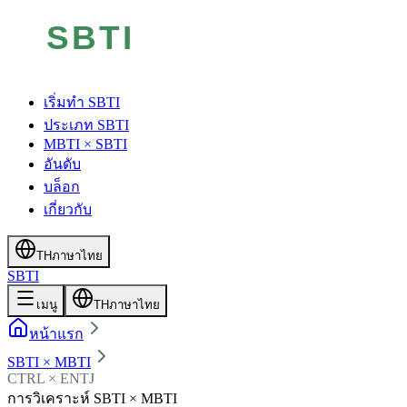
เริ่มทำ SBTI
ประเภท SBTI
MBTI × SBTI
อันดับ
บล็อก
เกี่ยวกับ
TH
ภาษาไทย
SBTI
เมนู
TH
ภาษาไทย
หน้าแรก
SBTI × MBTI
CTRL × ENTJ
การวิเคราะห์ SBTI × MBTI