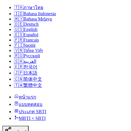
🇹🇭
ภาษาไทย
🇮🇩
Bahasa Indonesia
🇲🇾
Bahasa Melayu
🇩🇪
Deutsch
🇺🇸
English
🇪🇸
Español
🇫🇷
Français
🇫🇮
Suomi
🇻🇳
Tiếng Việt
🇷🇺
Русский
🇸🇦
العربية
🇰🇷
한국어
🇯🇵
日本語
🇨🇳
简体中文
🇹🇼
繁體中文
หน้าแรก
แบบทดสอบ
ประเภท SBTI
MBTI × SBTI