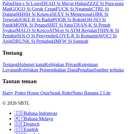
Palsu
Dior-s Si Loser
DEAD Si Mayat Hidup
ZZZZ Si Pura-pura
Mati
GOGO Si Gerak Cepat
FUCK Si Ngamuk
CTRL Si
Dalang
HHHH Si Ketawa
SEXY Si Memesona
OJBK Si
Terserah
JOKE-R Si Badut
POOR Si Bokek
OH-NO Si
Panik
MONK Si Petapa
SHIT Si Sinis
THAN-K Si Penuh
Syukur
MALO Si Kroco
ATM-er Si ATM Berjalan
THIN-K Si
Pemikir
SOLO Si Penyendiri
LOVE-R Si Romantis
WOC! Si
Anjir
DRUNK Si Pemabuk
IMFW Si Sampah
Tentang
Tentang
Hubungi kami
Kebijakan Privasi
Ketentuan
Layanan
Kebijakan Pengembalian Dana
Penafian
Sumber terbuka
Tautan teman
Harry Potter House Quiz
Stonk Rider
Nano Banana 2 Lite
© 2026 SBTI.
🇮🇩
Bahasa Indonesia
🇲🇾
Bahasa Melayu
🇩🇪
Deutsch
🇺🇸
English