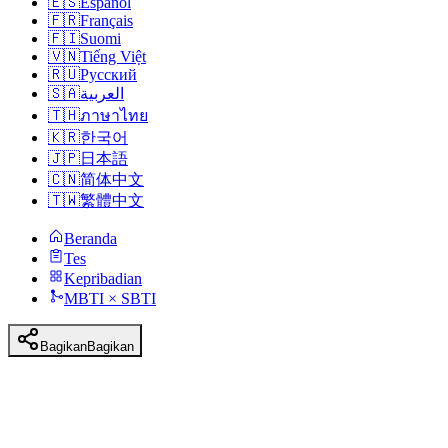
🇪🇸
Español
🇫🇷
Français
🇫🇮
Suomi
🇻🇳
Tiếng Việt
🇷🇺
Русский
🇸🇦
العربية
🇹🇭
ภาษาไทย
🇰🇷
한국어
🇯🇵
日本語
🇨🇳
简体中文
🇹🇼
繁體中文
Beranda
Tes
Kepribadian
MBTI × SBTI
Bagikan
Bagikan