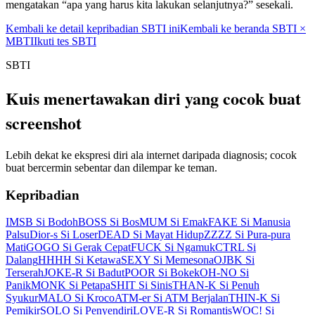
mengatakan “apa yang harus kita lakukan selanjutnya?” sesekali.
Kembali ke detail kepribadian SBTI ini
Kembali ke beranda SBTI ×
MBTI
Ikuti tes SBTI
SBTI
Kuis menertawakan diri yang cocok buat
screenshot
Lebih dekat ke ekspresi diri ala internet daripada diagnosis; cocok
buat bercermin sebentar dan dilempar ke teman.
Kepribadian
IMSB Si Bodoh
BOSS Si Bos
MUM Si Emak
FAKE Si Manusia
Palsu
Dior-s Si Loser
DEAD Si Mayat Hidup
ZZZZ Si Pura-pura
Mati
GOGO Si Gerak Cepat
FUCK Si Ngamuk
CTRL Si
Dalang
HHHH Si Ketawa
SEXY Si Memesona
OJBK Si
Terserah
JOKE-R Si Badut
POOR Si Bokek
OH-NO Si
Panik
MONK Si Petapa
SHIT Si Sinis
THAN-K Si Penuh
Syukur
MALO Si Kroco
ATM-er Si ATM Berjalan
THIN-K Si
Pemikir
SOLO Si Penyendiri
LOVE-R Si Romantis
WOC! Si