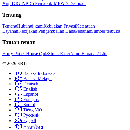
Anjir
DRUNK Si Pemabuk
IMFW Si Sampah
Tentang
Tentang
Hubungi kami
Kebijakan Privasi
Ketentuan
Layanan
Kebijakan Pengembalian Dana
Penafian
Sumber terbuka
Tautan teman
Harry Potter House Quiz
Stonk Rider
Nano Banana 2 Lite
© 2026 SBTI.
🇮🇩
Bahasa Indonesia
🇲🇾
Bahasa Melayu
🇩🇪
Deutsch
🇺🇸
English
🇪🇸
Español
🇫🇷
Français
🇫🇮
Suomi
🇻🇳
Tiếng Việt
🇷🇺
Русский
🇸🇦
العربية
🇹🇭
ภาษาไทย