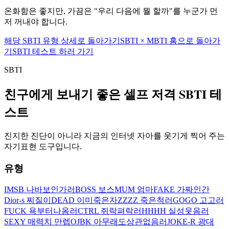
온화함은 좋지만, 가끔은 "우리 다음에 뭘 할까"를 누군가 먼
저 꺼내야 합니다.
해당 SBTI 유형 상세로 돌아가기
SBTI × MBTI 홈으로 돌아가
기
SBTI 테스트 하러 가기
SBTI
친구에게 보내기 좋은 셀프 저격 SBTI 테
스트
진지한 진단이 아니라 지금의 인터넷 자아를 웃기게 찍어 주는
자기표현 도구입니다.
유형
IMSB 나바보인가러
BOSS 보스
MUM 엄마
FAKE 가짜인간
Dior-s 찌질이
DEAD 이미죽은자
ZZZZ 죽은척러
GOGO 고고러
FUCK 욕부터나옴러
CTRL 쥐락펴락러
HHHH 실성웃음러
SEXY 매력치 만렙
OJBK 아무래도상관없음러
JOKE-R 광대