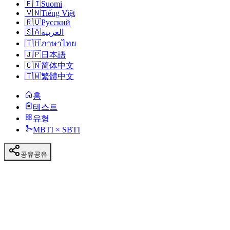
🇫🇮
Suomi
🇻🇳
Tiếng Việt
🇷🇺
Русский
🇸🇦
العربية
🇹🇭
ภาษาไทย
🇯🇵
日本語
🇨🇳
简体中文
🇹🇼
繁體中文
홈
테스트
유형
MBTI × SBTI
공유
공유