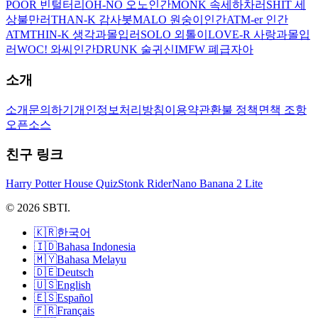
POOR 빈털터리
OH-NO 오노인간
MONK 속세하차러
SHIT 세
상불만러
THAN-K 감사봇
MALO 원숭이인간
ATM-er 인간
ATM
THIN-K 생각과몰입러
SOLO 외톨이
LOVE-R 사랑과몰입
러
WOC! 와씨인간
DRUNK 술귀신
IMFW 폐급자아
소개
소개
문의하기
개인정보처리방침
이용약관
환불 정책
면책 조항
오픈소스
친구 링크
Harry Potter House Quiz
Stonk Rider
Nano Banana 2 Lite
© 2026 SBTI.
🇰🇷
한국어
🇮🇩
Bahasa Indonesia
🇲🇾
Bahasa Melayu
🇩🇪
Deutsch
🇺🇸
English
🇪🇸
Español
🇫🇷
Français