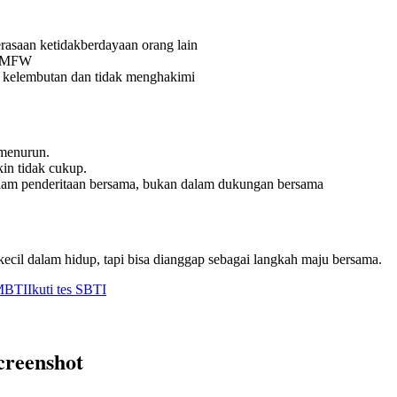
asaan ketidakberdayaan orang lain
i IMFW
kelembutan dan tidak menghakimi
 menurun.
in tidak cukup.
am penderitaan bersama, bukan dalam dukungan bersama
kecil dalam hidup, tapi bisa dianggap sebagai langkah maju bersama.
 MBTI
Ikuti tes SBTI
creenshot