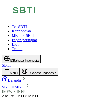
Tes SBTI
Kepribadian
MBTI × SBTI
Papan peringkat
Blog
Tentang
ID
Bahasa Indonesia
SBTI
Menu
ID
Bahasa Indonesia
Beranda
SBTI × MBTI
IMFW × INFP
Analisis SBTI × MBTI