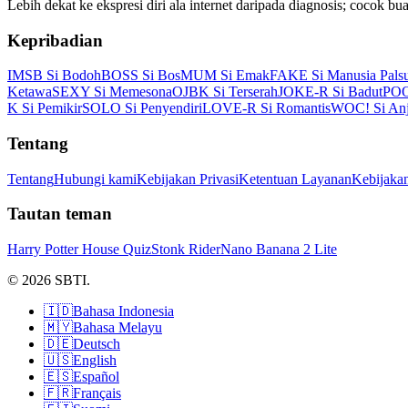
Lebih dekat ke ekspresi diri ala internet daripada diagnosis; cocok b
Kepribadian
IMSB Si Bodoh
BOSS Si Bos
MUM Si Emak
FAKE Si Manusia Pals
Ketawa
SEXY Si Memesona
OJBK Si Terserah
JOKE-R Si Badut
POO
K Si Pemikir
SOLO Si Penyendiri
LOVE-R Si Romantis
WOC! Si Anj
Tentang
Tentang
Hubungi kami
Kebijakan Privasi
Ketentuan Layanan
Kebijaka
Tautan teman
Harry Potter House Quiz
Stonk Rider
Nano Banana 2 Lite
© 2026 SBTI.
🇮🇩
Bahasa Indonesia
🇲🇾
Bahasa Melayu
🇩🇪
Deutsch
🇺🇸
English
🇪🇸
Español
🇫🇷
Français