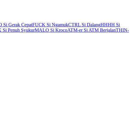
Si Gerak Cepat
FUCK Si Ngamuk
CTRL Si Dalang
HHHH Si
Si Penuh Syukur
MALO Si Kroco
ATM-er Si ATM Berjalan
THIN-