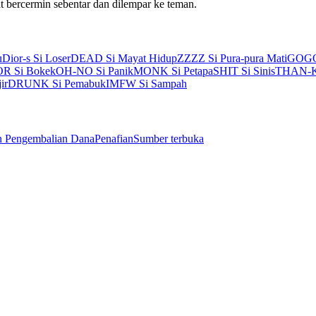
uat bercermin sebentar dan dilempar ke teman.
u
Dior-s Si Loser
DEAD Si Mayat Hidup
ZZZZ Si Pura-pura Mati
GOGO 
R Si Bokek
OH-NO Si Panik
MONK Si Petapa
SHIT Si Sinis
THAN-K 
ir
DRUNK Si Pemabuk
IMFW Si Sampah
n Pengembalian Dana
Penafian
Sumber terbuka