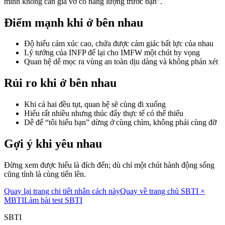
mình không cần giả vờ có năng lượng trước bạn”.
Điểm mạnh khi ở bên nhau
Độ hiểu cảm xúc cao, chứa được cảm giác bất lực của nhau
Lý tưởng của INFP để lại cho IMFW một chút hy vọng
Quan hệ dễ mọc ra vùng an toàn dịu dàng và không phán xét
Rủi ro khi ở bên nhau
Khi cả hai đều tụt, quan hệ sẽ cùng đi xuống
Hiểu rất nhiều nhưng thúc đẩy thực tế có thể thiếu
Dễ để “tôi hiểu bạn” dừng ở cùng chìm, không phải cùng đỡ
Gợi ý khi yêu nhau
Đừng xem được hiểu là đích đến; dù chỉ một chút hành động sống
cũng tính là cùng tiến lên.
Quay lại trang chi tiết nhân cách này
Quay về trang chủ SBTI ×
MBTI
Làm bài test SBTI
SBTI