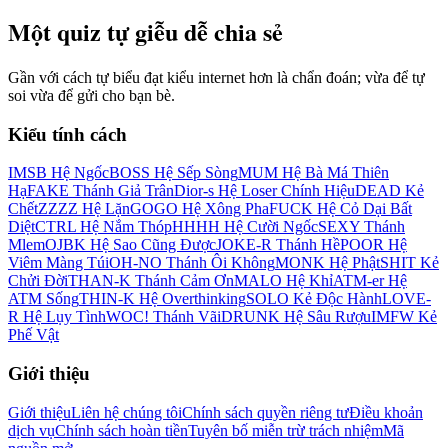
Một quiz tự giễu dễ chia sẻ
Gần với cách tự biểu đạt kiểu internet hơn là chẩn đoán; vừa để tự
soi vừa để gửi cho bạn bè.
Kiểu tính cách
IMSB Hệ Ngốc
BOSS Hệ Sếp Sòng
MUM Hệ Bà Má Thiên
Hạ
FAKE Thánh Giả Trân
Dior-s Hệ Loser Chính Hiệu
DEAD Kẻ
Chết
ZZZZ Hệ Lặn
GOGO Hệ Xông Pha
FUCK Hệ Cỏ Dại Bất
Diệt
CTRL Hệ Nắm Thóp
HHHH Hệ Cười Ngốc
SEXY Thánh
Mlem
OJBK Hệ Sao Cũng Được
JOKE-R Thánh Hề
POOR Hệ
Viêm Màng Túi
OH-NO Thánh Ôi Không
MONK Hệ Phật
SHIT Kẻ
Chửi Đời
THAN-K Thánh Cảm Ơn
MALO Hệ Khỉ
ATM-er Hệ
ATM Sống
THIN-K Hệ Overthinking
SOLO Kẻ Độc Hành
LOVE-
R Hệ Lụy Tình
WOC! Thánh Vãi
DRUNK Hệ Sâu Rượu
IMFW Kẻ
Phế Vật
Giới thiệu
Giới thiệu
Liên hệ chúng tôi
Chính sách quyền riêng tư
Điều khoản
dịch vụ
Chính sách hoàn tiền
Tuyên bố miễn trừ trách nhiệm
Mã