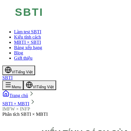
Làm test SBTI
Kiểu tính cách
MBTI × SBTI
Bảng xếp hạng
Blog
Giới thiệu
VI
Tiếng Việt
SBTI
Menu
VI
Tiếng Việt
Trang chủ
SBTI × MBTI
IMFW × INFP
Phân tích SBTI × MBTI