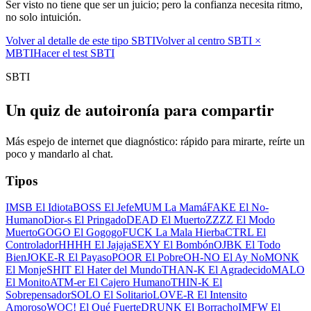
Ser visto no tiene que ser un juicio; pero la confianza necesita ritmo,
no solo intuición.
Volver al detalle de este tipo SBTI
Volver al centro SBTI ×
MBTI
Hacer el test SBTI
SBTI
Un quiz de autoironía para compartir
Más espejo de internet que diagnóstico: rápido para mirarte, reírte un
poco y mandarlo al chat.
Tipos
IMSB El Idiota
BOSS El Jefe
MUM La Mamá
FAKE El No-
Humano
Dior-s El Pringado
DEAD El Muerto
ZZZZ El Modo
Muerto
GOGO El Gogogo
FUCK La Mala Hierba
CTRL El
Controlador
HHHH El Jajaja
SEXY El Bombón
OJBK El Todo
Bien
JOKE-R El Payaso
POOR El Pobre
OH-NO El Ay No
MONK
El Monje
SHIT El Hater del Mundo
THAN-K El Agradecido
MALO
El Monito
ATM-er El Cajero Humano
THIN-K El
Sobrepensador
SOLO El Solitario
LOVE-R El Intensito
Amoroso
WOC! El Qué Fuerte
DRUNK El Borracho
IMFW El