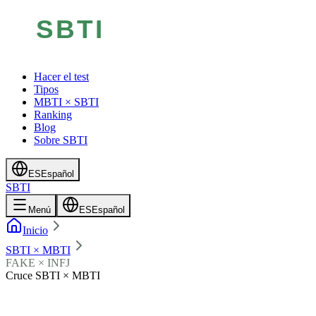
Hacer el test
Tipos
MBTI × SBTI
Ranking
Blog
Sobre SBTI
ES
Español
SBTI
Menú
ES
Español
Inicio
SBTI × MBTI
FAKE × INFJ
Cruce SBTI × MBTI