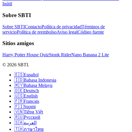
Inútil
Sobre SBTI
Sobre SBTI
Contacto
Política de privacidad
Términos de
servicio
Política de reembolso
Aviso legal
Código fuente
Sitios amigos
Harry Potter House Quiz
Stonk Rider
Nano Banana 2 Lite
© 2026 SBTI.
🇪🇸
Español
🇮🇩
Bahasa Indonesia
🇲🇾
Bahasa Melayu
🇩🇪
Deutsch
🇺🇸
English
🇫🇷
Français
🇫🇮
Suomi
🇻🇳
Tiếng Việt
🇷🇺
Русский
🇸🇦
العربية
🇹🇭
ภาษาไทย