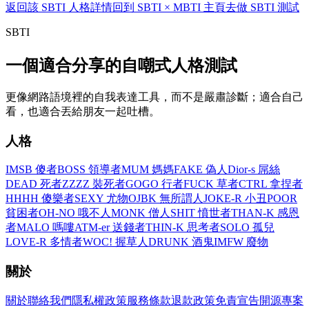
返回該 SBTI 人格詳情
回到 SBTI × MBTI 主頁
去做 SBTI 測試
SBTI
一個適合分享的自嘲式人格測試
更像網路語境裡的自我表達工具，而不是嚴肅診斷；適合自己
看，也適合丟給朋友一起吐槽。
人格
IMSB 傻者
BOSS 領導者
MUM 媽媽
FAKE 偽人
Dior-s 屌絲
DEAD 死者
ZZZZ 裝死者
GOGO 行者
FUCK 草者
CTRL 拿捏者
HHHH 傻樂者
SEXY 尤物
OJBK 無所謂人
JOKE-R 小丑
POOR
貧困者
OH-NO 哦不人
MONK 僧人
SHIT 憤世者
THAN-K 感恩
者
MALO 嗎嘍
ATM-er 送錢者
THIN-K 思考者
SOLO 孤兒
LOVE-R 多情者
WOC! 握草人
DRUNK 酒鬼
IMFW 廢物
關於
關於
聯絡我們
隱私權政策
服務條款
退款政策
免責宣告
開源專案