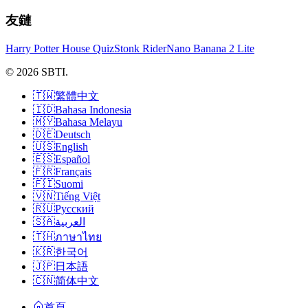
友鏈
Harry Potter House Quiz
Stonk Rider
Nano Banana 2 Lite
© 2026 SBTI.
🇹🇼
繁體中文
🇮🇩
Bahasa Indonesia
🇲🇾
Bahasa Melayu
🇩🇪
Deutsch
🇺🇸
English
🇪🇸
Español
🇫🇷
Français
🇫🇮
Suomi
🇻🇳
Tiếng Việt
🇷🇺
Русский
🇸🇦
العربية
🇹🇭
ภาษาไทย
🇰🇷
한국어
🇯🇵
日本語
🇨🇳
简体中文
首頁