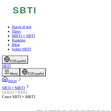
Hacer el test
Tipos
MBTI × SBTI
Ranking
Blog
Sobre SBTI
ES
Español
SBTI
Menú
ES
Español
Inicio
SBTI × MBTI
GOGO × ESTJ
Cruce SBTI × MBTI