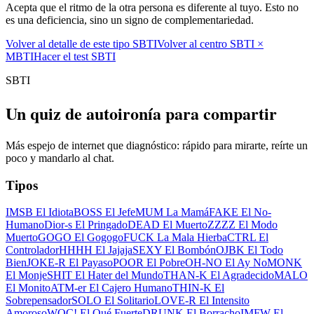
Acepta que el ritmo de la otra persona es diferente al tuyo. Esto no
es una deficiencia, sino un signo de complementariedad.
Volver al detalle de este tipo SBTI
Volver al centro SBTI ×
MBTI
Hacer el test SBTI
SBTI
Un quiz de autoironía para compartir
Más espejo de internet que diagnóstico: rápido para mirarte, reírte un
poco y mandarlo al chat.
Tipos
IMSB El Idiota
BOSS El Jefe
MUM La Mamá
FAKE El No-
Humano
Dior-s El Pringado
DEAD El Muerto
ZZZZ El Modo
Muerto
GOGO El Gogogo
FUCK La Mala Hierba
CTRL El
Controlador
HHHH El Jajaja
SEXY El Bombón
OJBK El Todo
Bien
JOKE-R El Payaso
POOR El Pobre
OH-NO El Ay No
MONK
El Monje
SHIT El Hater del Mundo
THAN-K El Agradecido
MALO
El Monito
ATM-er El Cajero Humano
THIN-K El
Sobrepensador
SOLO El Solitario
LOVE-R El Intensito
Amoroso
WOC! El Qué Fuerte
DRUNK El Borracho
IMFW El