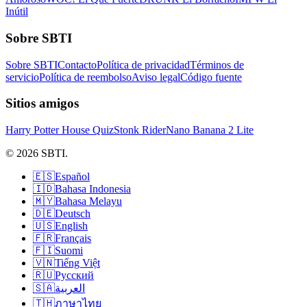
Inútil
Sobre SBTI
Sobre SBTI
Contacto
Política de privacidad
Términos de
servicio
Política de reembolso
Aviso legal
Código fuente
Sitios amigos
Harry Potter House Quiz
Stonk Rider
Nano Banana 2 Lite
© 2026 SBTI.
🇪🇸
Español
🇮🇩
Bahasa Indonesia
🇲🇾
Bahasa Melayu
🇩🇪
Deutsch
🇺🇸
English
🇫🇷
Français
🇫🇮
Suomi
🇻🇳
Tiếng Việt
🇷🇺
Русский
🇸🇦
العربية
🇹🇭
ภาษาไทย