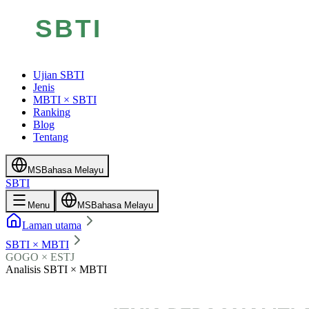
Ujian SBTI
Jenis
MBTI × SBTI
Ranking
Blog
Tentang
MS
Bahasa Melayu
SBTI
Menu
MS
Bahasa Melayu
Laman utama
SBTI × MBTI
GOGO × ESTJ
Analisis SBTI × MBTI