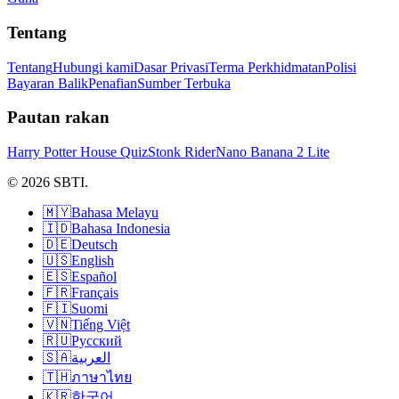
Tentang
Tentang
Hubungi kami
Dasar Privasi
Terma Perkhidmatan
Polisi
Bayaran Balik
Penafian
Sumber Terbuka
Pautan rakan
Harry Potter House Quiz
Stonk Rider
Nano Banana 2 Lite
© 2026 SBTI.
🇲🇾
Bahasa Melayu
🇮🇩
Bahasa Indonesia
🇩🇪
Deutsch
🇺🇸
English
🇪🇸
Español
🇫🇷
Français
🇫🇮
Suomi
🇻🇳
Tiếng Việt
🇷🇺
Русский
🇸🇦
العربية
🇹🇭
ภาษาไทย
🇰🇷
한국어