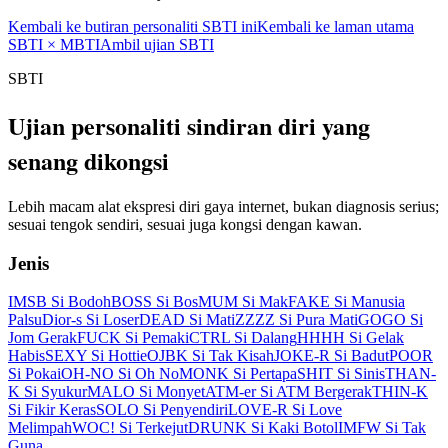
Kembali ke butiran personaliti SBTI ini
Kembali ke laman utama
SBTI × MBTI
Ambil ujian SBTI
SBTI
Ujian personaliti sindiran diri yang
senang dikongsi
Lebih macam alat ekspresi diri gaya internet, bukan diagnosis serius;
sesuai tengok sendiri, sesuai juga kongsi dengan kawan.
Jenis
IMSB Si Bodoh
BOSS Si Bos
MUM Si Mak
FAKE Si Manusia
Palsu
Dior-s Si Loser
DEAD Si Mati
ZZZZ Si Pura Mati
GOGO Si
Jom Gerak
FUCK Si Pemaki
CTRL Si Dalang
HHHH Si Gelak
Habis
SEXY Si Hottie
OJBK Si Tak Kisah
JOKE-R Si Badut
POOR
Si Pokai
OH-NO Si Oh No
MONK Si Pertapa
SHIT Si Sinis
THAN-
K Si Syukur
MALO Si Monyet
ATM-er Si ATM Bergerak
THIN-K
Si Fikir Keras
SOLO Si Penyendiri
LOVE-R Si Love
Melimpah
WOC! Si Terkejut
DRUNK Si Kaki Botol
IMFW Si Tak
Guna