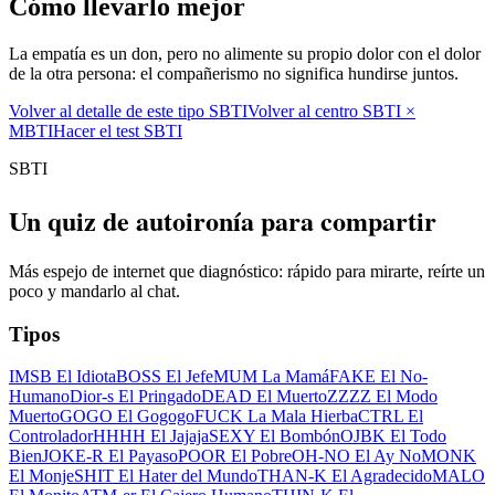
Cómo llevarlo mejor
La empatía es un don, pero no alimente su propio dolor con el dolor
de la otra persona: el compañerismo no significa hundirse juntos.
Volver al detalle de este tipo SBTI
Volver al centro SBTI ×
MBTI
Hacer el test SBTI
SBTI
Un quiz de autoironía para compartir
Más espejo de internet que diagnóstico: rápido para mirarte, reírte un
poco y mandarlo al chat.
Tipos
IMSB El Idiota
BOSS El Jefe
MUM La Mamá
FAKE El No-
Humano
Dior-s El Pringado
DEAD El Muerto
ZZZZ El Modo
Muerto
GOGO El Gogogo
FUCK La Mala Hierba
CTRL El
Controlador
HHHH El Jajaja
SEXY El Bombón
OJBK El Todo
Bien
JOKE-R El Payaso
POOR El Pobre
OH-NO El Ay No
MONK
El Monje
SHIT El Hater del Mundo
THAN-K El Agradecido
MALO