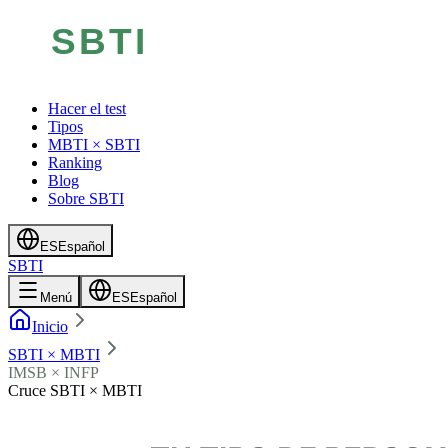
Hacer el test
Tipos
MBTI × SBTI
Ranking
Blog
Sobre SBTI
ES
Español
SBTI
Menú
ES
Español
Inicio
SBTI × MBTI
IMSB × INFP
Cruce SBTI × MBTI