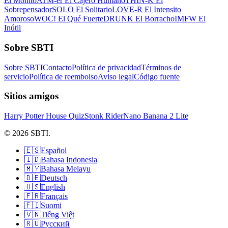
El Monito
ATM-er El Cajero Humano
THIN-K El
Sobrepensador
SOLO El Solitario
LOVE-R El Intensito
Amoroso
WOC! El Qué Fuerte
DRUNK El Borracho
IMFW El
Inútil
Sobre SBTI
Sobre SBTI
Contacto
Política de privacidad
Términos de
servicio
Política de reembolso
Aviso legal
Código fuente
Sitios amigos
Harry Potter House Quiz
Stonk Rider
Nano Banana 2 Lite
© 2026 SBTI.
🇪🇸
Español
🇮🇩
Bahasa Indonesia
🇲🇾
Bahasa Melayu
🇩🇪
Deutsch
🇺🇸
English
🇫🇷
Français
🇫🇮
Suomi
🇻🇳
Tiếng Việt
🇷🇺
Русский