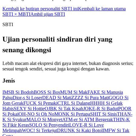
Kembali ke butiran personaliti SBTI ini
Kembali ke laman utama
SBTI × MBTI
Ambil ujian SBTI
SBTI
Ujian personaliti sindiran diri yang
senang dikongsi
Lebih macam alat ekspresi diri gaya internet, bukan diagnosis serius;
sesuai tengok sendiri, sesuai juga kongsi dengan kawan.
Jenis
IMSB Si Bodoh
BOSS Si Bos
MUM Si Mak
FAKE Si Manusia
Palsu
Dior-s Si Loser
DEAD Si Mati
ZZZZ Si Pura Mati
GOGO Si
Jom Gerak
FUCK Si Pemaki
CTRL Si Dalang
HHHH Si Gelak
Habis
SEXY Si Hottie
OJBK Si Tak Kisah
JOKE-R Si Badut
POOR
Si Pokai
OH-NO Si Oh No
MONK Si Pertapa
SHIT Si Sinis
THAN-
K Si Syukur
MALO Si Monyet
ATM-er Si ATM Bergerak
THIN-K
Si Fikir Keras
SOLO Si Penyendiri
LOVE-R Si Love
Melimpah
WOC! Si Terkejut
DRUNK Si Kaki Botol
IMFW Si Tak
Guna