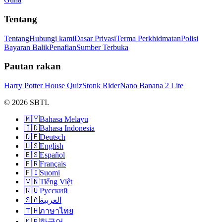
Tentang
Tentang
Hubungi kami
Dasar Privasi
Terma Perkhidmatan
Polisi
Bayaran Balik
Penafian
Sumber Terbuka
Pautan rakan
Harry Potter House Quiz
Stonk Rider
Nano Banana 2 Lite
© 2026 SBTI.
🇲🇾
Bahasa Melayu
🇮🇩
Bahasa Indonesia
🇩🇪
Deutsch
🇺🇸
English
🇪🇸
Español
🇫🇷
Français
🇫🇮
Suomi
🇻🇳
Tiếng Việt
🇷🇺
Русский
🇸🇦
العربية
🇹🇭
ภาษาไทย
🇰🇷
한국어