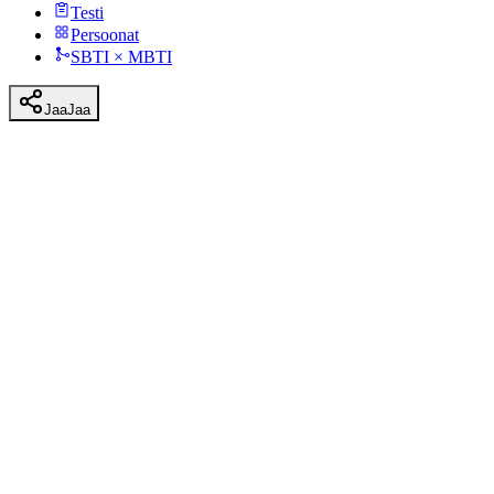
Testi
Persoonat
SBTI × MBTI
Jaa
Jaa