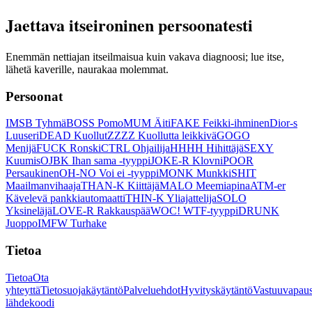
Jaettava itseironinen persoonatesti
Enemmän nettiajan itseilmaisua kuin vakava diagnoosi; lue itse,
lähetä kaverille, naurakaa molemmat.
Persoonat
IMSB Tyhmä
BOSS Pomo
MUM Äiti
FAKE Feikki-ihminen
Dior-s
Luuseri
DEAD Kuollut
ZZZZ Kuollutta leikkivä
GOGO
Menijä
FUCK Ronski
CTRL Ohjailija
HHHH Hihittäjä
SEXY
Kuumis
OJBK Ihan sama -tyyppi
JOKE-R Klovni
POOR
Persaukinen
OH-NO Voi ei -tyyppi
MONK Munkki
SHIT
Maailmanvihaaja
THAN-K Kiittäjä
MALO Meemiapina
ATM-er
Kävelevä pankkiautomaatti
THIN-K Yliajattelija
SOLO
Yksineläjä
LOVE-R Rakkauspää
WOC! WTF-tyyppi
DRUNK
Juoppo
IMFW Turhake
Tietoa
Tietoa
Ota
yhteyttä
Tietosuojakäytäntö
Palveluehdot
Hyvityskäytäntö
Vastuuvapaus
lähdekoodi