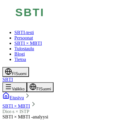
SBTI-testi
Persoonat
SBTI × MBTI
Tulostaulu
Blogi
Tietoa
FI
Suomi
SBTI
Valikko
FI
Suomi
Etusivu
SBTI × MBTI
Dior-s × ISTP
SBTI × MBTI -analyysi