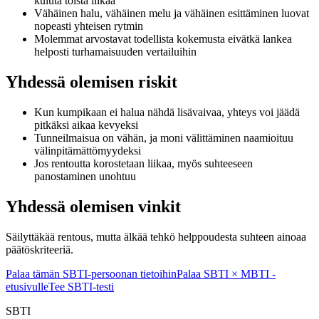
kuluta toista liikaa
Vähäinen halu, vähäinen melu ja vähäinen esittäminen luovat
nopeasti yhteisen rytmin
Molemmat arvostavat todellista kokemusta eivätkä lankea
helposti turhamaisuuden vertailuihin
Yhdessä olemisen riskit
Kun kumpikaan ei halua nähdä lisävaivaa, yhteys voi jäädä
pitkäksi aikaa kevyeksi
Tunneilmaisua on vähän, ja moni välittäminen naamioituu
välinpitämättömyydeksi
Jos rentoutta korostetaan liikaa, myös suhteeseen
panostaminen unohtuu
Yhdessä olemisen vinkit
Säilyttäkää rentous, mutta älkää tehkö helppoudesta suhteen ainoaa
päätöskriteeriä.
Palaa tämän SBTI-persoonan tietoihin
Palaa SBTI × MBTI -
etusivulle
Tee SBTI-testi
SBTI