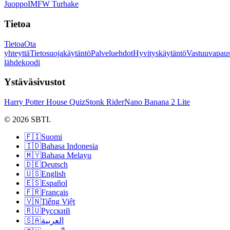
Juoppo
IMFW Turhake
Tietoa
Tietoa
Ota
yhteyttä
Tietosuojakäytäntö
Palveluehdot
Hyvityskäytäntö
Vastuuvapaus
lähdekoodi
Ystäväsivustot
Harry Potter House Quiz
Stonk Rider
Nano Banana 2 Lite
© 2026 SBTI.
🇫🇮
Suomi
🇮🇩
Bahasa Indonesia
🇲🇾
Bahasa Melayu
🇩🇪
Deutsch
🇺🇸
English
🇪🇸
Español
🇫🇷
Français
🇻🇳
Tiếng Việt
🇷🇺
Русский
🇸🇦
العربية