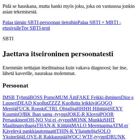
Pidä se hauskana, mutta hanki myös joku, joka on vastuussa jonkin
asian tekemisestä.
Palaa tämän SBTI-persoonan tietoihin
Palaa SBTI × MBTI -
etusivulle
Tee SBTI-testi
SBTI
Jaettava itseironinen persoonatesti
Enemmän nettiajan itseilmaisua kuin vakava diagnoosi; lue itse,
lähetä kaverille, naurakaa molemmat.
Persoonat
IMSB Tyhmä
BOSS Pomo
MUM Äiti
FAKE Feikki-ihminen
Dior-s
Luuseri
DEAD Kuollut
ZZZZ Kuollutta leikkivä
GOGO
Menijä
FUCK Ronski
CTRL Ohjailija
HHHH Hihittäjä
SEXY
Kuumis
OJBK Ihan sama -tyyppi
JOKE-R Klovni
POOR
Persaukinen
OH-NO Voi ei -tyyppi
MONK Munkki
SHIT
Maailmanvihaaja
THAN-K Kiittäjä
MALO Meemiapina
ATM-er
Kävelevä pankkiautomaatti
THIN-K Yliajattelija
SOLO
Yksineläjä
LOVE-R Rakkauspää
WOC! WTF-tyyppi
DRUNK