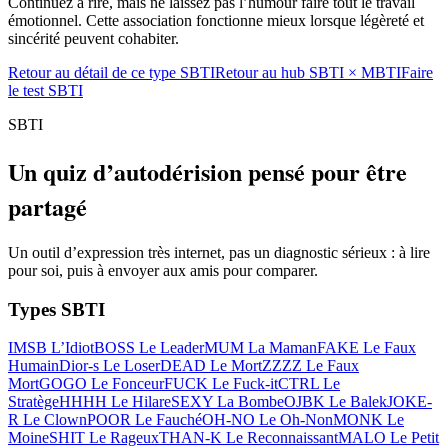
Continuez à rire, mais ne laissez pas l’humour faire tout le travail
émotionnel. Cette association fonctionne mieux lorsque légèreté et
sincérité peuvent cohabiter.
Retour au détail de ce type SBTI
Retour au hub SBTI × MBTI
Faire
le test SBTI
SBTI
Un quiz d’autodérision pensé pour être
partagé
Un outil d’expression très internet, pas un diagnostic sérieux : à lire
pour soi, puis à envoyer aux amis pour comparer.
Types SBTI
IMSB L’Idiot
BOSS Le Leader
MUM La Maman
FAKE Le Faux
Humain
Dior-s Le Loser
DEAD Le Mort
ZZZZ Le Faux
Mort
GOGO Le Fonceur
FUCK Le Fuck-it
CTRL Le
Stratège
HHHH Le Hilare
SEXY La Bombe
OJBK Le Balek
JOKE-
R Le Clown
POOR Le Fauché
OH-NO Le Oh-Non
MONK Le
Moine
SHIT Le Rageux
THAN-K Le Reconnaissant
MALO Le Petit