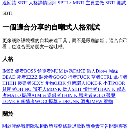
返回該 SBTI 人格詳情
回到 SBTI × MBTI 主頁
去做 SBTI 測試
SBTI
一個適合分享的自嘲式人格測試
更像網路語境裡的自我表達工具，而不是嚴肅診斷；適合自己
看，也適合丟給朋友一起吐槽。
人格
IMSB 傻者
BOSS 領導者
MUM 媽媽
FAKE 偽人
Dior-s 屌絲
DEAD 死者
ZZZZ 裝死者
GOGO 行者
FUCK 草者
CTRL 拿捏者
HHHH 傻樂者
SEXY 尤物
OJBK 無所謂人
JOKE-R 小丑
POOR
貧困者
OH-NO 哦不人
MONK 僧人
SHIT 憤世者
THAN-K 感恩
者
MALO 嗎嘍
ATM-er 送錢者
THIN-K 思考者
SOLO 孤兒
LOVE-R 多情者
WOC! 握草人
DRUNK 酒鬼
IMFW 廢物
關於
關於
聯絡我們
隱私權政策
服務條款
退款政策
免責宣告
開源專案