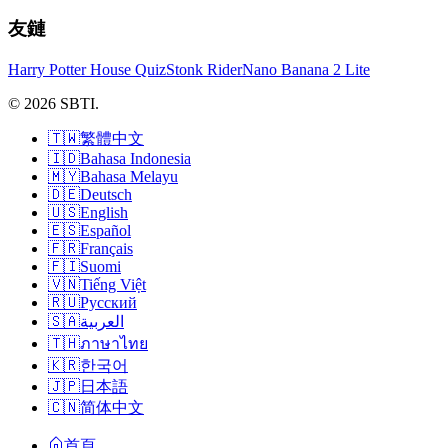
友鏈
Harry Potter House Quiz
Stonk Rider
Nano Banana 2 Lite
© 2026 SBTI.
🇹🇼
繁體中文
🇮🇩
Bahasa Indonesia
🇲🇾
Bahasa Melayu
🇩🇪
Deutsch
🇺🇸
English
🇪🇸
Español
🇫🇷
Français
🇫🇮
Suomi
🇻🇳
Tiếng Việt
🇷🇺
Русский
🇸🇦
العربية
🇹🇭
ภาษาไทย
🇰🇷
한국어
🇯🇵
日本語
🇨🇳
简体中文
首頁