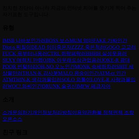
진지한 진단이 아니라 지금의 인터넷 자아를 웃기게 찍어 주는
자기표현 도구입니다.
유형
IMSB 나바보인가러
BOSS 보스
MUM 엄마
FAKE 가짜인간
Dior-s 찌질이
DEAD 이미죽은자
ZZZZ 죽은척러
GOGO 고고러
FUCK 욕부터나옴러
CTRL 쥐락펴락러
HHHH 실성웃음러
SEXY 매력치 만렙
OJBK 아무래도상관없음러
JOKE-R 광대
POOR 빈털터리
OH-NO 오노인간
MONK 속세하차러
SHIT 세
상불만러
THAN-K 감사봇
MALO 원숭이인간
ATM-er 인간
ATM
THIN-K 생각과몰입러
SOLO 외톨이
LOVE-R 사랑과몰입
러
WOC! 와씨인간
DRUNK 술귀신
IMFW 폐급자아
소개
소개
문의하기
개인정보처리방침
이용약관
환불 정책
면책 조항
오픈소스
친구 링크