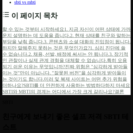
sbti vs mbti
이 페이지 목차
할 수 있는 것부터 시작하세요
1. 지금 자신이 어떤 상태에 가까
운지 설명하는 데 도움을 줍니다.
2. 현재 상태를 친구와 말하는
부담을 낮춰 줍니다.
3. 콘텐츠와 소셜 대화의 진입점이 됩니다.
하지만 말해주지 못하는 것은 무엇인가요?
1. 심리 진단에 쓸
수 없습니다.
2. 채용, 선발, 배정에 써서는 안 됩니다.
3. 장기적
인 관찰이나 실제 관계 경험을 대체할 수 없습니다.
특히 오용
되기 쉬운 이유는 무엇입니까?
진짜 위험은 "심각하게 받아들
이는 것"만이 아닙니다. "잘못된 버전"을 심각하게 받아들이
는 것이기도 합니다.
미러 및 복제 사이트는 어떤 추가 위험을
더하나요?
SBTI를 더 안전하게 사용하는 방법
하다
하지 마세요
SBTI와 MBTI의 경계는 어디에서 가장 크게 갈리나요?
결론
SBTI
친구에게 보내기 좋은 셀프 저격 SBTI 테
스트