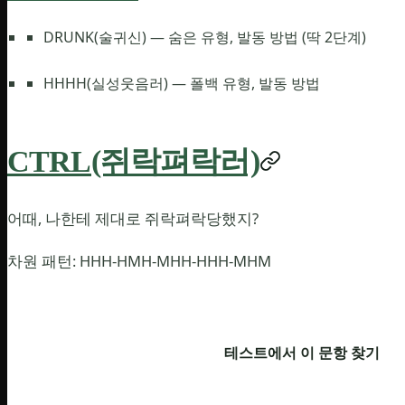
DRUNK(술귀신) — 숨은 유형, 발동 방법 (딱 2단계)
HHHH(실성웃음러) — 폴백 유형, 발동 방법
CTRL(쥐락펴락러)
어때, 나한테 제대로 쥐락펴락당했지?
차원 패턴: HHH-HMH-MHH-HHH-MHM
테스트에서 이 문항 찾기