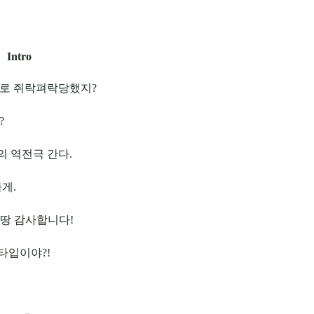
Intro
대로 쥐락펴락당했지?
?
의 역전극 간다.
몰게.
 땅 감사합니다!
 타입이야?!