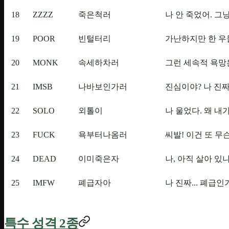
18
ZZZZ
죽은척러
나 안 죽었어. 그
19
POOR
빈털터리
가난하지만 한 우
20
MONK
속세하차러
그런 세속적 욕망
21
IMSB
나바보인가러
진심이야? 나 진짜
22
SOLO
외톨이
나 울었다. 왜 내
23
FUCK
욕부터나옴러
씨발! 이건 또 무
24
DEAD
이미죽은자
나, 아직 살아 있나
25
IMFW
폐급자아
나 진짜... 폐급인
특수 성격 2종