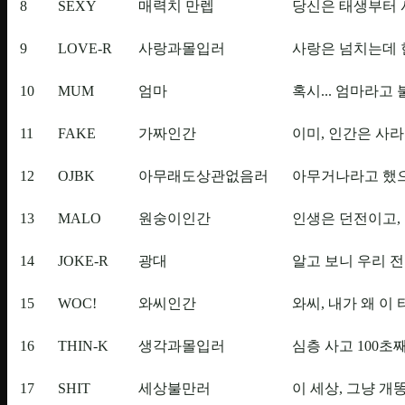
8
SEXY
매력치 만렙
당신은 태생부터 
9
LOVE-R
사랑과몰입러
사랑은 넘치는데 
10
MUM
엄마
혹시... 엄마라고 불
11
FAKE
가짜인간
이미, 인간은 사라
12
OJBK
아무래도상관없음러
아무거나라고 했으
13
MALO
원숭이인간
인생은 던전이고, 
14
JOKE-R
광대
알고 보니 우리 전
15
WOC!
와씨인간
와씨, 내가 왜 이
16
THIN-K
생각과몰입러
심층 사고 100초째
17
SHIT
세상불만러
이 세상, 그냥 개똥