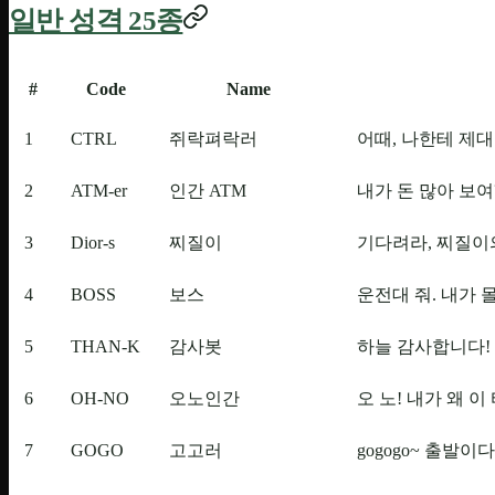
일반 성격 25종
#
Code
Name
1
CTRL
쥐락펴락러
어때, 나한테 제
2
ATM-er
인간 ATM
내가 돈 많아 보여
3
Dior-s
찌질이
기다려라, 찌질이
4
BOSS
보스
운전대 줘. 내가 
5
THAN-K
감사봇
하늘 감사합니다!
6
OH-NO
오노인간
오 노! 내가 왜 이
7
GOGO
고고러
gogogo~ 출발이다