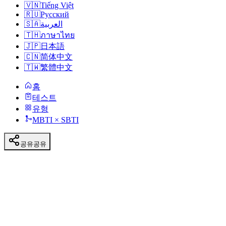
🇻🇳
Tiếng Việt
🇷🇺
Русский
🇸🇦
العربية
🇹🇭
ภาษาไทย
🇯🇵
日本語
🇨🇳
简体中文
🇹🇼
繁體中文
홈
테스트
유형
MBTI × SBTI
공유
공유