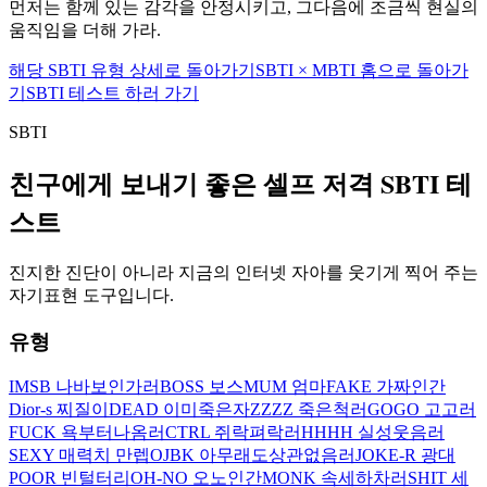
먼저는 함께 있는 감각을 안정시키고, 그다음에 조금씩 현실의
움직임을 더해 가라.
해당 SBTI 유형 상세로 돌아가기
SBTI × MBTI 홈으로 돌아가
기
SBTI 테스트 하러 가기
SBTI
친구에게 보내기 좋은 셀프 저격 SBTI 테
스트
진지한 진단이 아니라 지금의 인터넷 자아를 웃기게 찍어 주는
자기표현 도구입니다.
유형
IMSB 나바보인가러
BOSS 보스
MUM 엄마
FAKE 가짜인간
Dior-s 찌질이
DEAD 이미죽은자
ZZZZ 죽은척러
GOGO 고고러
FUCK 욕부터나옴러
CTRL 쥐락펴락러
HHHH 실성웃음러
SEXY 매력치 만렙
OJBK 아무래도상관없음러
JOKE-R 광대
POOR 빈털터리
OH-NO 오노인간
MONK 속세하차러
SHIT 세