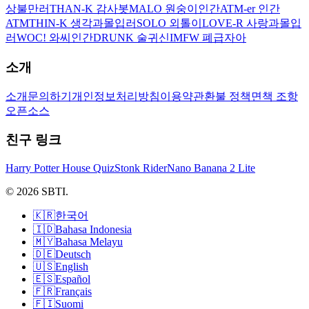
상불만러
THAN-K 감사봇
MALO 원숭이인간
ATM-er 인간
ATM
THIN-K 생각과몰입러
SOLO 외톨이
LOVE-R 사랑과몰입
러
WOC! 와씨인간
DRUNK 술귀신
IMFW 폐급자아
소개
소개
문의하기
개인정보처리방침
이용약관
환불 정책
면책 조항
오픈소스
친구 링크
Harry Potter House Quiz
Stonk Rider
Nano Banana 2 Lite
© 2026 SBTI.
🇰🇷
한국어
🇮🇩
Bahasa Indonesia
🇲🇾
Bahasa Melayu
🇩🇪
Deutsch
🇺🇸
English
🇪🇸
Español
🇫🇷
Français
🇫🇮
Suomi