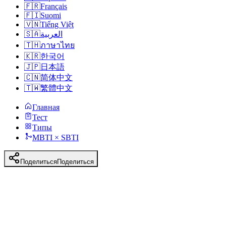
🇫🇷
Français
🇫🇮
Suomi
🇻🇳
Tiếng Việt
🇸🇦
العربية
🇹🇭
ภาษาไทย
🇰🇷
한국어
🇯🇵
日本語
🇨🇳
简体中文
🇹🇼
繁體中文
Главная
Тест
Типы
MBTI × SBTI
Поделиться
Поделиться