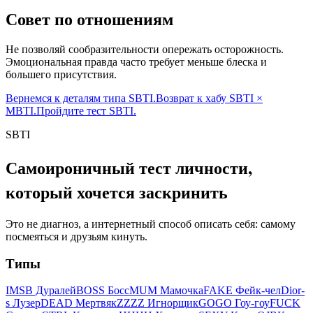
Совет по отношениям
Не позволяй сообразительности опережать осторожность.
Эмоциональная правда часто требует меньше блеска и
большего присутствия.
Вернемся к деталям типа SBTI.
Возврат к хабу SBTI ×
MBTI.
Пройдите тест SBTI.
SBTI
Самоироничный тест личности,
который хочется заскринить
Это не диагноз, а интернетный способ описать себя: самому
посмеяться и друзьям кинуть.
Типы
IMSB Дуралей
BOSS Босс
MUM Мамочка
FAKE Фейк-чел
Dior-
s Лузер
DEAD Мертвяк
ZZZZ Игнорщик
GOGO Гоу-гоу
FUCK