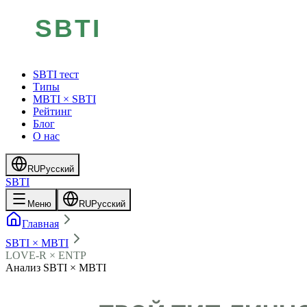
SBTI тест
Типы
MBTI × SBTI
Рейтинг
Блог
О нас
RU
Русский
SBTI
Меню
RU
Русский
Главная
SBTI × MBTI
LOVE-R × ENTP
Анализ SBTI × MBTI