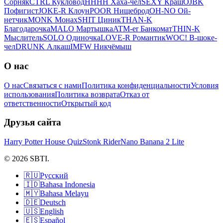
Сорняк
CTRL Кукловод
HHHH Хаха-чел
SEXY Краш
OJBK
Пофигист
JOKE-R Клоун
POOR Нищеброд
OH-NO Ой-
нетчик
MONK Монах
SHIT Циник
THAN-K
Благодарочка
MALO Мартышка
ATM-er Банкомат
THIN-K
Мыслитель
SOLO Одиночка
LOVE-R Романтик
WOC! В-шоке-
чел
DRUNK Алкаш
IMFW Никчёмыш
О нас
О нас
Связаться с нами
Политика конфиденциальности
Условия
использования
Политика возврата
Отказ от
ответственности
Открытый код
Друзья сайта
Harry Potter House Quiz
Stonk Rider
Nano Banana 2 Lite
© 2026 SBTI.
🇷🇺
Русский
🇮🇩
Bahasa Indonesia
🇲🇾
Bahasa Melayu
🇩🇪
Deutsch
🇺🇸
English
🇪🇸
Español