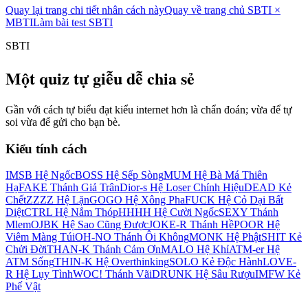
Quay lại trang chi tiết nhân cách này
Quay về trang chủ SBTI ×
MBTI
Làm bài test SBTI
SBTI
Một quiz tự giễu dễ chia sẻ
Gần với cách tự biểu đạt kiểu internet hơn là chẩn đoán; vừa để tự
soi vừa để gửi cho bạn bè.
Kiểu tính cách
IMSB Hệ Ngốc
BOSS Hệ Sếp Sòng
MUM Hệ Bà Má Thiên
Hạ
FAKE Thánh Giả Trân
Dior-s Hệ Loser Chính Hiệu
DEAD Kẻ
Chết
ZZZZ Hệ Lặn
GOGO Hệ Xông Pha
FUCK Hệ Cỏ Dại Bất
Diệt
CTRL Hệ Nắm Thóp
HHHH Hệ Cười Ngốc
SEXY Thánh
Mlem
OJBK Hệ Sao Cũng Được
JOKE-R Thánh Hề
POOR Hệ
Viêm Màng Túi
OH-NO Thánh Ôi Không
MONK Hệ Phật
SHIT Kẻ
Chửi Đời
THAN-K Thánh Cảm Ơn
MALO Hệ Khỉ
ATM-er Hệ
ATM Sống
THIN-K Hệ Overthinking
SOLO Kẻ Độc Hành
LOVE-
R Hệ Lụy Tình
WOC! Thánh Vãi
DRUNK Hệ Sâu Rượu
IMFW Kẻ
Phế Vật