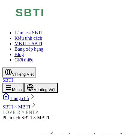
Làm test SBTI
Kiểu tính cách
MBTI × SBTI
Bảng xếp hạng
Blog
Giới thiệu
VI
Tiếng Việt
SBTI
Menu
VI
Tiếng Việt
Trang chủ
SBTI × MBTI
LOVE-R × ENTP
Phân tích SBTI × MBTI