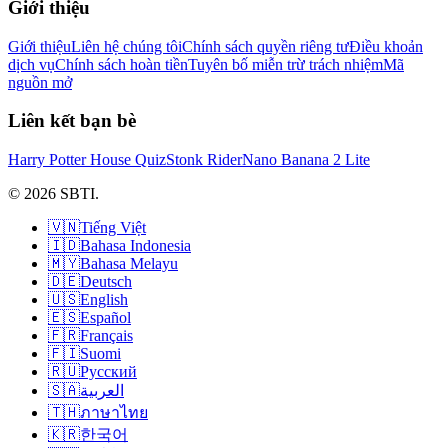
Giới thiệu
Giới thiệu
Liên hệ chúng tôi
Chính sách quyền riêng tư
Điều khoản
dịch vụ
Chính sách hoàn tiền
Tuyên bố miễn trừ trách nhiệm
Mã
nguồn mở
Liên kết bạn bè
Harry Potter House Quiz
Stonk Rider
Nano Banana 2 Lite
© 2026 SBTI.
🇻🇳
Tiếng Việt
🇮🇩
Bahasa Indonesia
🇲🇾
Bahasa Melayu
🇩🇪
Deutsch
🇺🇸
English
🇪🇸
Español
🇫🇷
Français
🇫🇮
Suomi
🇷🇺
Русский
🇸🇦
العربية
🇹🇭
ภาษาไทย
🇰🇷
한국어