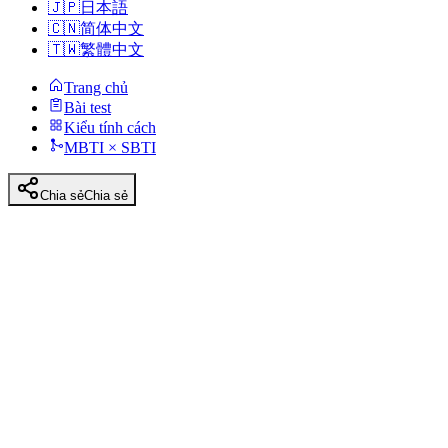
🇯🇵
日本語
🇨🇳
简体中文
🇹🇼
繁體中文
Trang chủ
Bài test
Kiểu tính cách
MBTI × SBTI
Chia sẻ
Chia sẻ