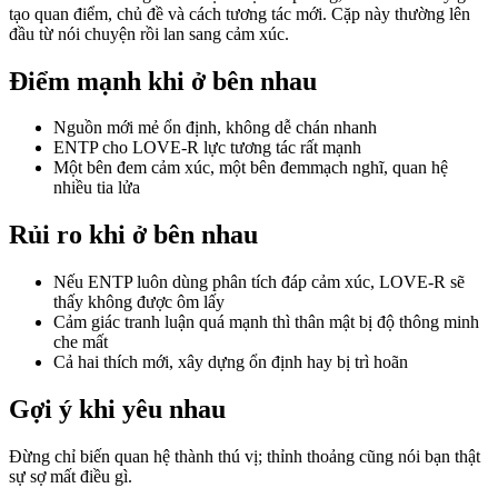
tạo quan điểm, chủ đề và cách tương tác mới. Cặp này thường lên
đầu từ nói chuyện rồi lan sang cảm xúc.
Điểm mạnh khi ở bên nhau
Nguồn mới mẻ ổn định, không dễ chán nhanh
ENTP cho LOVE-R lực tương tác rất mạnh
Một bên đem cảm xúc, một bên đemmạch nghĩ, quan hệ
nhiều tia lửa
Rủi ro khi ở bên nhau
Nếu ENTP luôn dùng phân tích đáp cảm xúc, LOVE-R sẽ
thấy không được ôm lấy
Cảm giác tranh luận quá mạnh thì thân mật bị độ thông minh
che mất
Cả hai thích mới, xây dựng ổn định hay bị trì hoãn
Gợi ý khi yêu nhau
Đừng chỉ biến quan hệ thành thú vị; thỉnh thoảng cũng nói bạn thật
sự sợ mất điều gì.