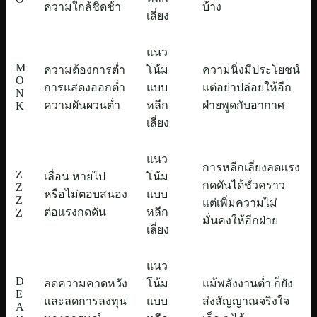
ความใกล้ชิดช้า
บ้าง
เลี่ยง
แนว
M
ความต้องการต่ำ
โน้ม
ความนิ่งมีประโยชน์
O
การแสดงออกต่ำ
แบบ
แต่อย่าปล่อยให้อีก
N
ความผันผวนต่ำ
หลีก
ฝ่ายพูดกับอากาศ
K
เลี่ยง
แนว
การหลีกเลี่ยงลดแรง
Z
เลื่อน หายไป
โน้ม
กดดันได้ชั่วคราว
Z
หรือไม่ตอบสนอง
แบบ
Z
แต่เพิ่มความไม่
ต่อแรงกดดัน
หลีก
Z
มั่นคงให้อีกฝ่าย
เลี่ยง
แนว
D
ลดความคาดหวัง
โน้ม
แม้พลังงานต่ำ ก็ยัง
E
และลดการลงทุน
แบบ
ส่งสัญญาณจริงใจ
A