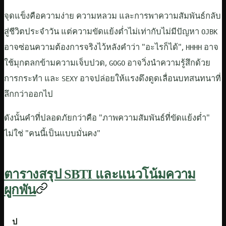
จุดแข็งคือความง่าย ความหลวม และการพาความสัมพันธ์กลับ
สู่ชีวิตประจำวัน แต่ความขัดแย้งต่ำไม่เท่ากับไม่มีปัญหา
OJBK
อาจซ่อนความต้องการจริงไว้หลังคำว่า "อะไรก็ได้",
อาจ
HHHH
ใช้มุกตลกข้ามความเจ็บปวด,
อาจวิ่งนำความรู้สึกด้วย
GOGO
การกระทำ และ
อาจปล่อยให้แรงดึงดูดเลื่อนบทสนทนาที่
SEXY
ลึกกว่าออกไป
ดังนั้นคำที่ปลอดภัยกว่าคือ "ภาพความสัมพันธ์ที่ขัดแย้งต่ำ"
ไม่ใช่ "คนนี้เป็นแบบมั่นคง"
ตารางสรุป SBTI และแนวโน้มความ
ผูกพัน
ป