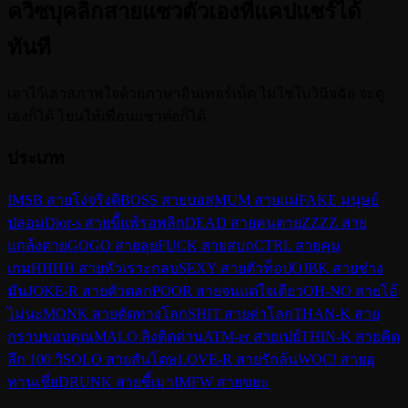
ควิซบุคลิกสายแซวตัวเองที่แคปแชร์ได้
ทันที
เอาไว้เล่าสภาพใจด้วยภาษาอินเทอร์เน็ต ไม่ใช่ใบวินิจฉัย จะดู
เองก็ได้ โยนให้เพื่อนแซวต่อก็ได้
ประเภท
IMSB สายโง่จริงดิ
BOSS สายบอส
MUM สายแม่
FAKE มนุษย์
ปลอม
Dior-s สายขี้แพ้รอพลิก
DEAD สายคนตาย
ZZZZ สาย
แกล้งตาย
GOGO สายลุย
FUCK สายสบถ
CTRL สายคุม
เกม
HHHH สายหัวเราะกลบ
SEXY สายตัวท็อป
OJBK สายช่าง
มัน
JOKE-R สายตัวตลก
POOR สายจนแต่ใจเดียว
OH-NO สายโอ้
ไม่นะ
MONK สายตัดทางโลก
SHIT สายด่าโลก
THAN-K สาย
กราบขอบคุณ
MALO ลิงติดด่าน
ATM-er สายเปย์
THIN-K สายคิด
ลึก 100 วิ
SOLO สายสันโดษ
LOVE-R สายรักล้น
WOC! สายอุ
ทานเชี่ย
DRUNK สายขี้เมา
IMFW สายขยะ