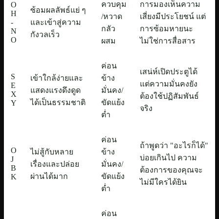
ควบคุม
การมองเห็นความ
O
ซ้อมผลลัพธ์แย่ ๆ
H
/หวาด
เสี่ยงมีประโยชน์ แต่
-
และเข้าสู่ความ
กลัว
การซ้อมหายนะ
N
กังวลเร็ว
O
ผสม
ไม่ใช่การสื่อสาร
ค่อน
เสน่ห์เปิดประตูได้
S
เข้าใกล้ง่ายและ
ข้าง
แต่ความมั่นคงยัง
E
แสดงแรงดึงดูด
มั่นคง/
X
ต้องใช้ปฏิสัมพันธ์
ได้เป็นธรรมชาติ
ขัดแย้ง
Y
จริง
ต่ำ
ค่อน
ถ้าพูดว่า "อะไรก็ได้"
O
ไม่สู้กับหลาย
ข้าง
บ่อยเกินไป ความ
J
เรื่องและปล่อย
มั่นคง/
B
ต้องการของคุณจะ
ผ่านได้มาก
ขัดแย้ง
K
ไม่มีใครได้ยิน
ต่ำ
ค่อน