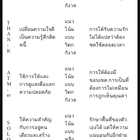
กังวล
แนว
T
H
เปลี่ยนความใจดี
โน้ม
การได้รับความรัก
A
เป็นความรู้สึกติด
แบบ
ไม่ได้แปลว่าต้อง
N
หนี้
วิตก
ชดใช้ตลอดเวลา
-
K
กังวล
แนว
การให้ต้องมี
A
ใช้การให้และ
โน้ม
T
ขอบเขต การเป็นที่
M
การดูแลเพื่อแลก
แบบ
ต้องการไม่เหมือน
-
ความปลอดภัย
วิตก
er
การถูกเห็นคุณค่า
กังวล
แนว
ให้ความสำคัญ
รักษาพื้นที่ของตัว
S
โน้ม
กับการอยู่คน
เองได้ แต่ให้ความ
O
แบบ
L
เดียวและสร้าง
แน่นอนกับอีกฝ่าย
หลีก
O