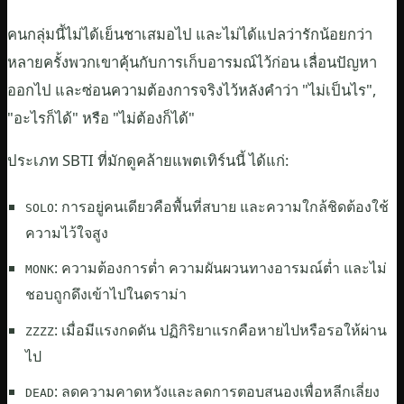
คนกลุ่มนี้ไม่ได้เย็นชาเสมอไป และไม่ได้แปลว่ารักน้อยกว่า
หลายครั้งพวกเขาคุ้นกับการเก็บอารมณ์ไว้ก่อน เลื่อนปัญหา
ออกไป และซ่อนความต้องการจริงไว้หลังคำว่า "ไม่เป็นไร",
"อะไรก็ได้" หรือ "ไม่ต้องก็ได้"
ประเภท SBTI ที่มักดูคล้ายแพตเทิร์นนี้ ได้แก่:
: การอยู่คนเดียวคือพื้นที่สบาย และความใกล้ชิดต้องใช้
SOLO
ความไว้ใจสูง
: ความต้องการต่ำ ความผันผวนทางอารมณ์ต่ำ และไม่
MONK
ชอบถูกดึงเข้าไปในดราม่า
: เมื่อมีแรงกดดัน ปฏิกิริยาแรกคือหายไปหรือรอให้ผ่าน
ZZZZ
ไป
: ลดความคาดหวังและลดการตอบสนองเพื่อหลีกเลี่ยง
DEAD