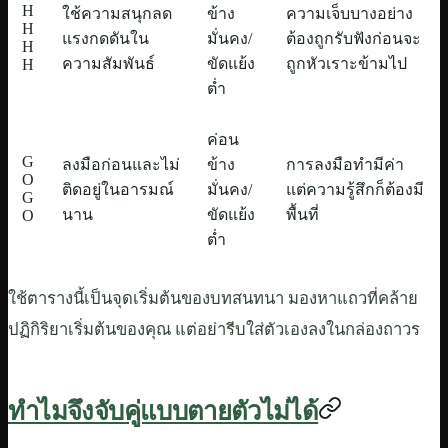
H
ใช้ความสนุกลด
ข้าง
ความเจ็บบางอย่าง
H
แรงกดดันใน
มั่นคง/
ต้องถูกรับฟังก่อนจะ
H
ความสัมพันธ์
ขัดแย้ง
ถูกหัวเราะข้ามไป
H
ต่ำ
ค่อน
G
ลงมือก่อนและไม่
ข้าง
การลงมือทำมีค่า
O
ติดอยู่ในอารมณ์
มั่นคง/
แต่ความรู้สึกก็ต้องมี
G
นาน
ขัดแย้ง
พื้นที่
O
ต่ำ
ใช้ตารางนี้เป็นจุดเริ่มต้นของบทสนทนา มองหาแถวที่คล้าย
ปฏิกิริยาเริ่มต้นของคุณ แต่อย่ารีบใส่ตัวเองลงในกล่องถาวร
ทำไมจึงจับคู่แบบตายตัวไม่ได้