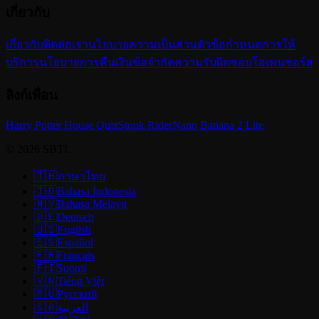
เกี่ยวกับ
เกี่ยวกับ
ติดต่อเรา
นโยบายความเป็นส่วนตัว
ข้อกำหนดการให้
บริการ
นโยบายการคืนเงิน
ข้อจำกัดความรับผิดชอบ
โอเพนซอร์ส
ลิงก์เพื่อน
Harry Potter House Quiz
Stonk Rider
Nano Banana 2 Lite
© 2026 SBTI.
🇹🇭
ภาษาไทย
🇮🇩
Bahasa Indonesia
🇲🇾
Bahasa Melayu
🇩🇪
Deutsch
🇺🇸
English
🇪🇸
Español
🇫🇷
Français
🇫🇮
Suomi
🇻🇳
Tiếng Việt
🇷🇺
Русский
🇸🇦
العربية