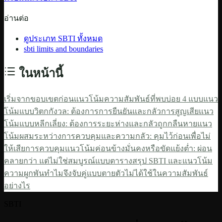
อ่านต่อ
ดูประเภท SBTI ทั้งหมด
sbti limits and boundaries
ในหน้านี้
เริ่มจากขอบเขตก่อน
แนวโน้มความสัมพันธ์ที่พบบ่อย 4 แบบ
แนว
โน้มแบบวิตกกังวล: ต้องการการยืนยันและกลัวการสูญเสีย
แนว
โน้มแบบหลีกเลี่ยง: ต้องการระยะห่างและกลัวถูกกลืนหาย
แนว
โน้มผสมระหว่างการควบคุมและความกลัว: คุมไว้ก่อนเพื่อไม่
ให้เสียการควบคุม
แนวโน้มค่อนข้างมั่นคงหรือขัดแย้งต่ำ: ผ่อน
คลายกว่า แต่ไม่ใช่สมบูรณ์แบบ
ตารางสรุป SBTI และแนวโน้ม
ความผูกพัน
ทำไมจึงจับคู่แบบตายตัวไม่ได้
ใช้ในความสัมพันธ์
อย่างไร
SBTI