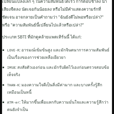
เปลี่ยนแปลงเล็ก ๆ ในความสัมพันธ์ได้เร็ว การตอบช้าลง น้ำ
เสียงจืดลง นัดเจอกันน้อยลง หรือไม่มีคำแสดงความรักที่
ชัดเจน อาจกลายเป็นคำถามว่า "ฉันยังดีไม่พอหรือเปล่า?"
หรือ "ความสัมพันธ์นี้เปลี่ยนไปแล้วหรือเปล่า?"
ประเภท SBTI ที่มักดูคล้ายแพตเทิร์นนี้ ได้แก่:
: อารมณ์เข้มข้นสูง และมักจินตนาการความสัมพันธ์
LOVE-R
เป็นเรื่องของการช่วยเหลือเยียวยา
: สงสัยตัวเองก่อน และมักรับผิดไว้เองก่อนตรวจสอบข้อ
IMSB
เท็จจริง
: มองความใจดีเป็นสิ่งมีค่ามาก และบางครั้งรู้สึก
THAN-K
เหมือนเป็นหนี้
: ให้มากขึ้นเพื่อแลกกับความมั่นใจและความรู้สึกว่า
ATM-er
ตนยังจำเป็น