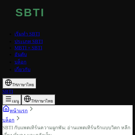
เริ่มทำ SBTI
ประเภท SBTI
MBTI × SBTI
อันดับ
บล็อก
เกี่ยวกับ
TH
ภาษาไทย
SBTI
เมนู
TH
ภาษาไทย
หน้าแรก
บล็อก
SBTI กับแพตเทิร์นความผูกพัน: อ่านแพตเทิร์นรักแบบวิตก หลีก