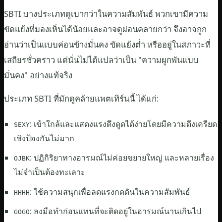
SBTI บางประเภทดูเบากว่าในความสัมพันธ์ พวกเขามีความ
ขัดแย้งที่มองเห็นได้น้อยและอาจดูผ่อนคลายกว่า จึงอาจถูก
อ่านว่าเป็นแบบค่อนข้างมั่นคง ขัดแย้งต่ำ หรืออยู่ในสภาวะที่
เสถียรชั่วคราว แต่นั่นไม่ได้แปลว่าเป็น "ความผูกพันแบบ
มั่นคง" อย่างแท้จริง
ประเภท SBTI ที่มักดูคล้ายแพตเทิร์นนี้ ได้แก่:
: เข้าใกล้และแสดงแรงดึงดูดได้ง่ายโดยมีความตึงเครียด
SEXY
เชิงป้องกันไม่มาก
: ปฏิกิริยาทางอารมณ์ไม่ค่อยขยายใหญ่ และหลายเรื่อง
OJBK
ไม่จำเป็นต้องทะเลาะ
: ใช้ความสนุกเพื่อลดแรงกดดันในความสัมพันธ์
HHHH
: ลงมือทำก่อนแทนที่จะติดอยู่ในอารมณ์นานเกินไป
GOGO