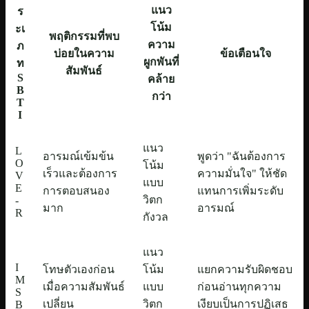
แนว
ร
โน้ม
ะเ
พฤติกรรมที่พบ
ความ
ภ
บ่อยในความ
ข้อเตือนใจ
ผูกพันที่
ท
สัมพันธ์
S
คล้าย
B
กว่า
T
I
แนว
L
อารมณ์เข้มข้น
พูดว่า "ฉันต้องการ
O
โน้ม
เร็วและต้องการ
ความมั่นใจ" ให้ชัด
V
แบบ
E
การตอบสนอง
แทนการเพิ่มระดับ
วิตก
-
มาก
อารมณ์
R
กังวล
แนว
I
โทษตัวเองก่อน
โน้ม
แยกความรับผิดชอบ
M
เมื่อความสัมพันธ์
แบบ
ก่อนอ่านทุกความ
S
เปลี่ยน
วิตก
เงียบเป็นการปฏิเสธ
B