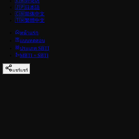
🇰🇷
한국어
🇯🇵
日本語
🇨🇳
简体中文
🇹🇼
繁體中文
หน้าแรก
แบบทดสอบ
ประเภท SBTI
MBTI × SBTI
แชร์
แชร์