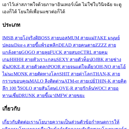
เอาไว้เล่าสภาพใจด้วยภาษาอินเทอร์เน็ต ไม่ใช่ใบวินิจฉัย จะดู
เองก็ได้ โยนให้เพื่อนแซวต่อก็ได้
ประเภท
IMSB สายโง่จริงดิ
BOSS สายบอส
MUM สายแม่
FAKE มนุษย์
ปลอม
Dior-s สายขี้แพ้รอพลิก
DEAD สายคนตาย
ZZZZ สาย
แกล้งตาย
GOGO สายลุย
FUCK สายสบถ
CTRL สายคุม
เกม
HHHH สายหัวเราะกลบ
SEXY สายตัวท็อป
OJBK สายช่าง
มัน
JOKE-R สายตัวตลก
POOR สายจนแต่ใจเดียว
OH-NO สายโอ้
ไม่นะ
MONK สายตัดทางโลก
SHIT สายด่าโลก
THAN-K สาย
กราบขอบคุณ
MALO ลิงติดด่าน
ATM-er สายเปย์
THIN-K สายคิด
ลึก 100 วิ
SOLO สายสันโดษ
LOVE-R สายรักล้น
WOC! สายอุ
ทานเชี่ย
DRUNK สายขี้เมา
IMFW สายขยะ
เกี่ยวกับ
เกี่ยวกับ
ติดต่อเรา
นโยบายความเป็นส่วนตัว
ข้อกำหนดการให้