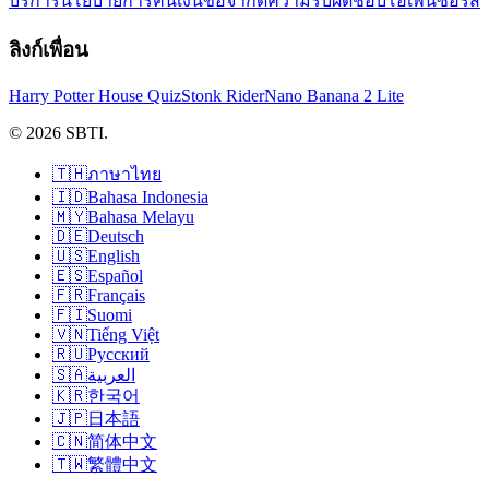
บริการ
นโยบายการคืนเงิน
ข้อจำกัดความรับผิดชอบ
โอเพนซอร์ส
ลิงก์เพื่อน
Harry Potter House Quiz
Stonk Rider
Nano Banana 2 Lite
© 2026 SBTI.
🇹🇭
ภาษาไทย
🇮🇩
Bahasa Indonesia
🇲🇾
Bahasa Melayu
🇩🇪
Deutsch
🇺🇸
English
🇪🇸
Español
🇫🇷
Français
🇫🇮
Suomi
🇻🇳
Tiếng Việt
🇷🇺
Русский
🇸🇦
العربية
🇰🇷
한국어
🇯🇵
日本語
🇨🇳
简体中文
🇹🇼
繁體中文