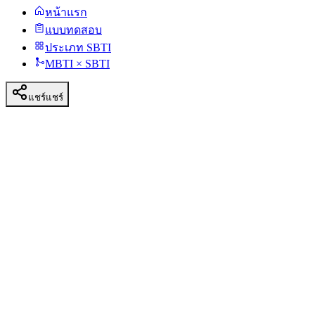
หน้าแรก
แบบทดสอบ
ประเภท SBTI
MBTI × SBTI
แชร์
แชร์