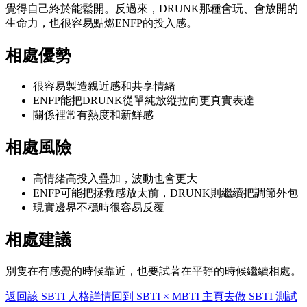
覺得自己終於能鬆開。反過來，DRUNK那種會玩、會放開的
生命力，也很容易點燃ENFP的投入感。
相處優勢
很容易製造親近感和共享情緒
ENFP能把DRUNK從單純放縱拉向更真實表達
關係裡常有熱度和新鮮感
相處風險
高情緒高投入疊加，波動也會更大
ENFP可能把拯救感放太前，DRUNK則繼續把調節外包
現實邊界不穩時很容易反覆
相處建議
別隻在有感覺的時候靠近，也要試著在平靜的時候繼續相處。
返回該 SBTI 人格詳情
回到 SBTI × MBTI 主頁
去做 SBTI 測試