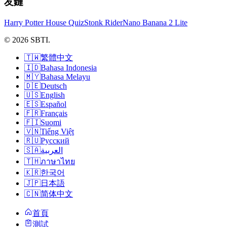
友鏈
Harry Potter House Quiz
Stonk Rider
Nano Banana 2 Lite
© 2026 SBTI.
🇹🇼
繁體中文
🇮🇩
Bahasa Indonesia
🇲🇾
Bahasa Melayu
🇩🇪
Deutsch
🇺🇸
English
🇪🇸
Español
🇫🇷
Français
🇫🇮
Suomi
🇻🇳
Tiếng Việt
🇷🇺
Русский
🇸🇦
العربية
🇹🇭
ภาษาไทย
🇰🇷
한국어
🇯🇵
日本語
🇨🇳
简体中文
首頁
測試