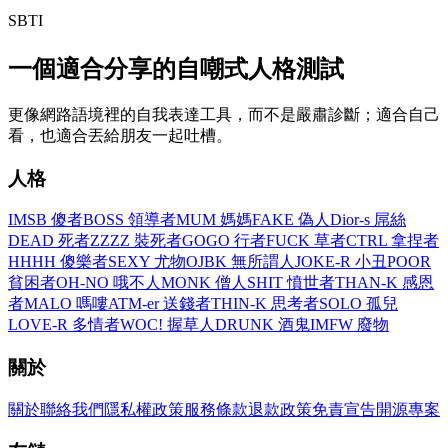
SBTI
一個適合分享的自嘲式人格測試
更像網路語境裡的自我表達工具，而不是嚴肅診斷；適合自己
看，也適合丟給朋友一起吐槽。
人格
IMSB 傻者
BOSS 領導者
MUM 媽媽
FAKE 偽人
Dior-s 屌絲
DEAD 死者
ZZZZ 裝死者
GOGO 行者
FUCK 草者
CTRL 拿捏者
HHHH 傻樂者
SEXY 尤物
OJBK 無所謂人
JOKE-R 小丑
POOR
貧困者
OH-NO 哦不人
MONK 僧人
SHIT 憤世者
THAN-K 感恩
者
MALO 嗎嘍
ATM-er 送錢者
THIN-K 思考者
SOLO 孤兒
LOVE-R 多情者
WOC! 握草人
DRUNK 酒鬼
IMFW 廢物
關於
關於
聯絡我們
隱私權政策
服務條款
退款政策
免責宣告
開源專案