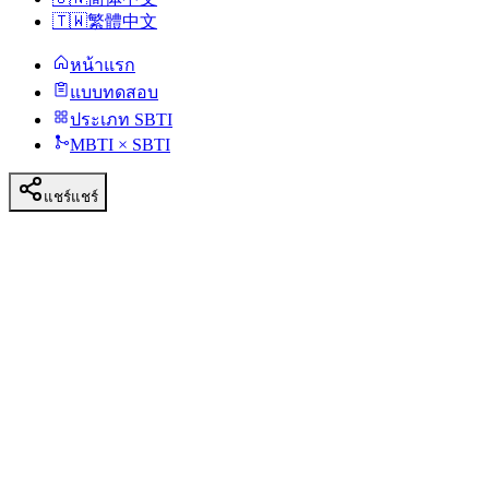
🇹🇼
繁體中文
หน้าแรก
แบบทดสอบ
ประเภท SBTI
MBTI × SBTI
แชร์
แชร์