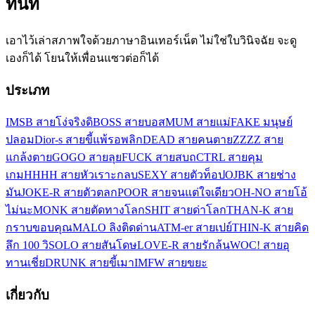
ทันที
เอาไว้เล่าสภาพใจด้วยภาษาอินเทอร์เน็ต ไม่ใช่ใบวินิจฉัย จะดู
เองก็ได้ โยนให้เพื่อนแซวต่อก็ได้
ประเภท
IMSB สายโง่จริงดิ
BOSS สายบอส
MUM สายแม่
FAKE มนุษย์
ปลอม
Dior-s สายขี้แพ้รอพลิก
DEAD สายคนตาย
ZZZZ สาย
แกล้งตาย
GOGO สายลุย
FUCK สายสบถ
CTRL สายคุม
เกม
HHHH สายหัวเราะกลบ
SEXY สายตัวท็อป
OJBK สายช่าง
มัน
JOKE-R สายตัวตลก
POOR สายจนแต่ใจเดียว
OH-NO สายโอ้
ไม่นะ
MONK สายตัดทางโลก
SHIT สายด่าโลก
THAN-K สาย
กราบขอบคุณ
MALO ลิงติดด่าน
ATM-er สายเปย์
THIN-K สายคิด
ลึก 100 วิ
SOLO สายสันโดษ
LOVE-R สายรักล้น
WOC! สายอุ
ทานเชี่ย
DRUNK สายขี้เมา
IMFW สายขยะ
เกี่ยวกับ