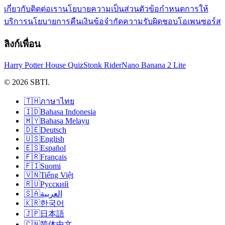
เกี่ยวกับ
ติดต่อเรา
นโยบายความเป็นส่วนตัว
ข้อกำหนดการให้
บริการ
นโยบายการคืนเงิน
ข้อจำกัดความรับผิดชอบ
โอเพนซอร์ส
ลิงก์เพื่อน
Harry Potter House Quiz
Stonk Rider
Nano Banana 2 Lite
© 2026 SBTI.
🇹🇭
ภาษาไทย
🇮🇩
Bahasa Indonesia
🇲🇾
Bahasa Melayu
🇩🇪
Deutsch
🇺🇸
English
🇪🇸
Español
🇫🇷
Français
🇫🇮
Suomi
🇻🇳
Tiếng Việt
🇷🇺
Русский
🇸🇦
العربية
🇰🇷
한국어
🇯🇵
日本語
🇨🇳
简体中文