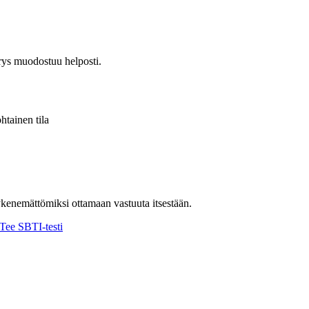
rys muodostuu helposti.
htainen tila
ykenemättömiksi ottamaan vastuuta itsestään.
Tee SBTI-testi