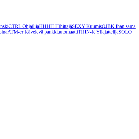
nski
CTRL Ohjailija
HHHH Hihittäjä
SEXY Kuumis
OJBK Ihan sama
ina
ATM-er Kävelevä pankkiautomaatti
THIN-K Yliajattelija
SOLO