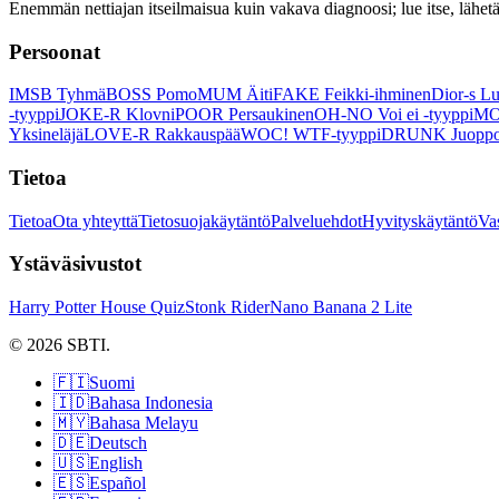
Enemmän nettiajan itseilmaisua kuin vakava diagnoosi; lue itse, lähe
Persoonat
IMSB Tyhmä
BOSS Pomo
MUM Äiti
FAKE Feikki-ihminen
Dior-s Lu
-tyyppi
JOKE-R Klovni
POOR Persaukinen
OH-NO Voi ei -tyyppi
MO
Yksineläjä
LOVE-R Rakkauspää
WOC! WTF-tyyppi
DRUNK Juopp
Tietoa
Tietoa
Ota yhteyttä
Tietosuojakäytäntö
Palveluehdot
Hyvityskäytäntö
Va
Ystäväsivustot
Harry Potter House Quiz
Stonk Rider
Nano Banana 2 Lite
© 2026 SBTI.
🇫🇮
Suomi
🇮🇩
Bahasa Indonesia
🇲🇾
Bahasa Melayu
🇩🇪
Deutsch
🇺🇸
English
🇪🇸
Español