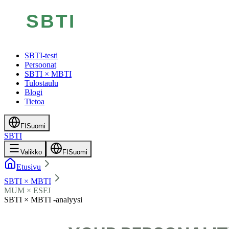
SBTI-testi
Persoonat
SBTI × MBTI
Tulostaulu
Blogi
Tietoa
FI
Suomi
SBTI
Valikko
FI
Suomi
Etusivu
SBTI × MBTI
MUM × ESFJ
SBTI × MBTI -analyysi