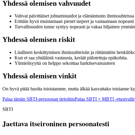
Yhdessä olemisen vahvuudet
Vahvat päivittäiset johtamistaidot ja elämäntunto ihmissuhteissa
Erittäin hyvä muistamaan pienet tarpeet ja vastaamaan nopeasti
Turvallisuuden tunne syntyy nopeasti ja vakaa hiljainen ymmär
Yhdessä olemisen riskit
Liiallinen keskittyminen ihmissuhteisiin ja riittämätön henkilöko
Kun et saa yhtäläistä vastausta, keräät piilotettuja epäkohtia.
Ylimielisyyttä on helppo sekoittaa harkitsevaisuuteen
Yhdessä olemisen vinkit
On hyvä pitää huolta toisistamme, mutta älkää kasvattako toisianne k
Palaa tämän SBTI-persoonan tietoihin
Palaa SBTI × MBTI -etusivulle
SBTI
Jaettava itseironinen persoonatesti