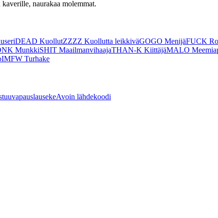
tä kaverille, naurakaa molemmat.
useri
DEAD Kuollut
ZZZZ Kuollutta leikkivä
GOGO Menijä
FUCK Ro
NK Munkki
SHIT Maailmanvihaaja
THAN-K Kiittäjä
MALO Meemiap
o
IMFW Turhake
stuuvapauslauseke
Avoin lähdekoodi